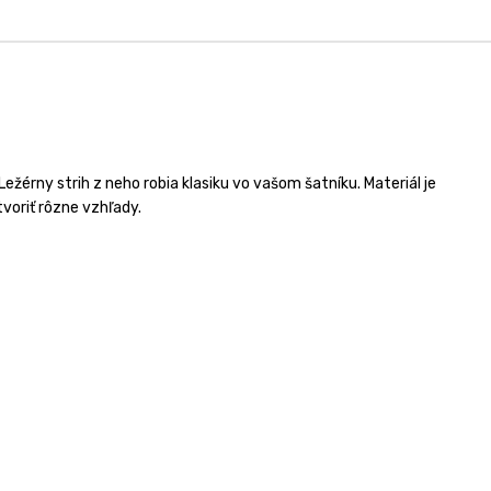
Ležérny strih z neho robia klasiku vo vašom šatníku. Materiál je
voriť rôzne vzhľady.