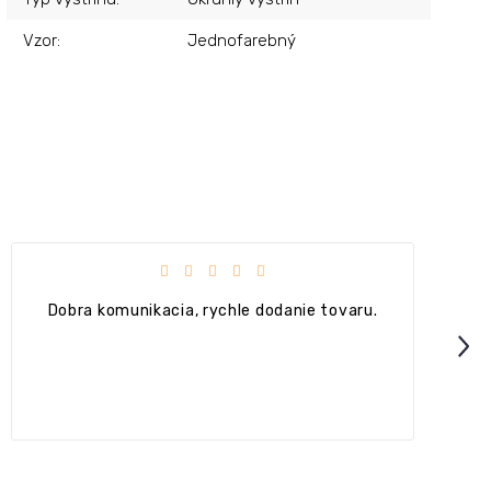
Vzor
:
Jednofarebný
 hviezdičiek.
Hodnotenie obchodu je 4 z 5 hvie
aru.
+ Ok
Next