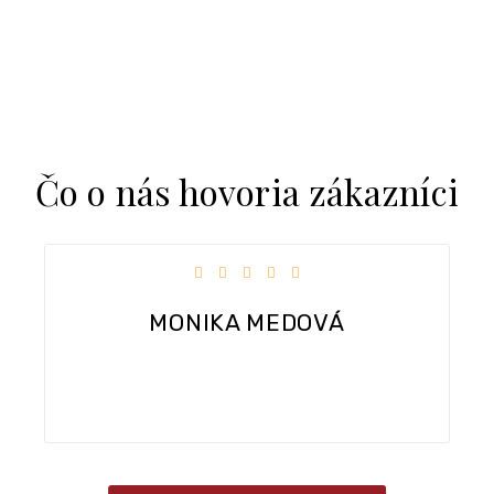
Čo o nás hovoria zákazníci
 z 5 hviezdičiek.
Hodnotenie obchodu je 5 z 5
Dobra komunikacia, rychle dodanie tov