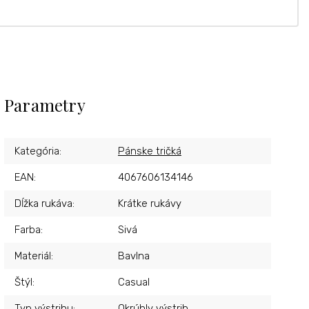
Parametry
Kategória
:
Pánske tričká
EAN
:
4067606134146
Dĺžka rukáva
:
Krátke rukávy
Farba
:
Sivá
Materiál
:
Bavlna
Štýl
:
Casual
Typ výstrihu
:
Okrúhly výstrih