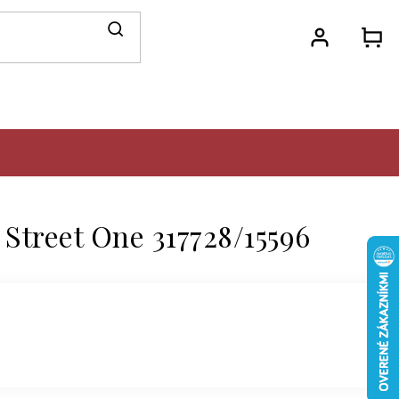
N
KO
 Street One 317728/15596