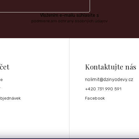
Vložením e-mailu súhlasíte s
podmienkami ochrany osobných údajov
čet
Kontaktujte nás
ce
nolimit
@
dzinyodevy.cz
í
+420 731 990 591
objednávek
Facebook