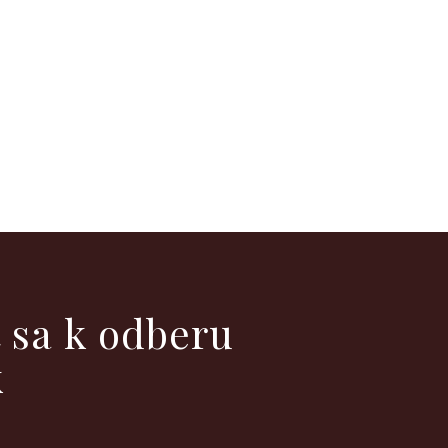
ť sa k odberu
k