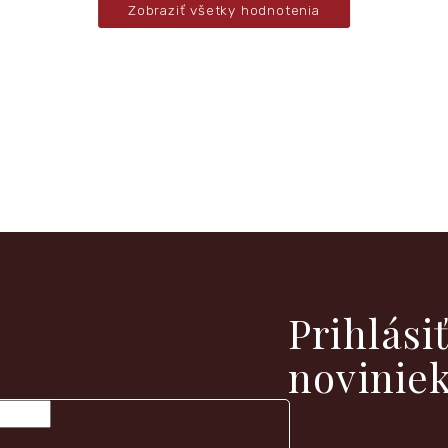
Zobraziť všetky hodnotenia
vých produktoch na našom e-shope.
Prihlási
novinie