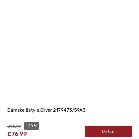
Dámske šaty s.Oliver 2179473/59A3
–20 %
€96,99
Detail
€76,99