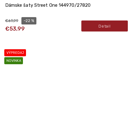
Dámske šaty Street One 144970/27820
–22 %
€69,99
Detail
€53,99
VÝPREDAJ
NOVINKA