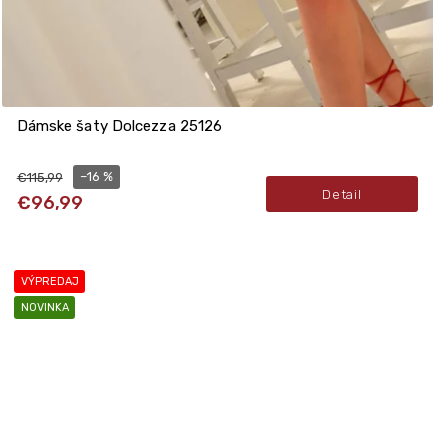
Dámske šaty Dolcezza 25126
–16 %
€115,99
Detail
€96,99
VÝPREDAJ
NOVINKA