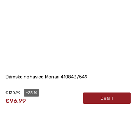
Dámske nohavice Monari 410843/549
–25 %
€130,99
Detail
€96,99