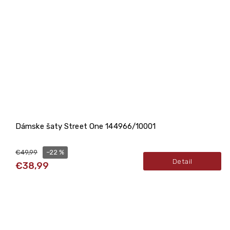
Dámske šaty Street One 144966/10001
–22 %
€49,99
Detail
€38,99