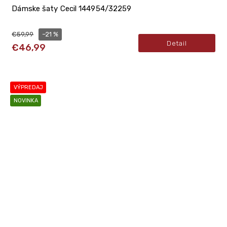
Dámske šaty Cecil 144954/32259
–21 %
€59,99
Detail
€46,99
VÝPREDAJ
NOVINKA