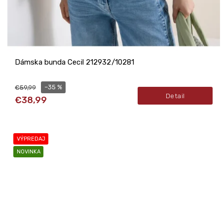
Dámska bunda Cecil 212932/10281
–35 %
€59,99
Detail
€38,99
VÝPREDAJ
NOVINKA