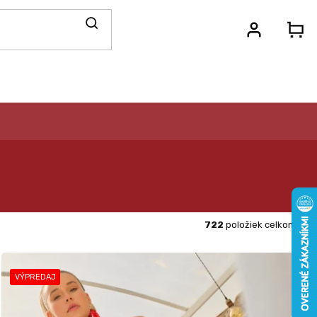
N
KO
722
položiek celkom
VÝPREDAJ