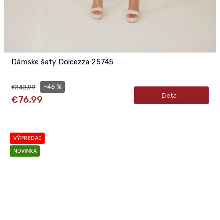
Dámske šaty Dolcezza 25745
–46 %
€142,99
Detail
€76,99
VÝPREDAJ
NOVINKA