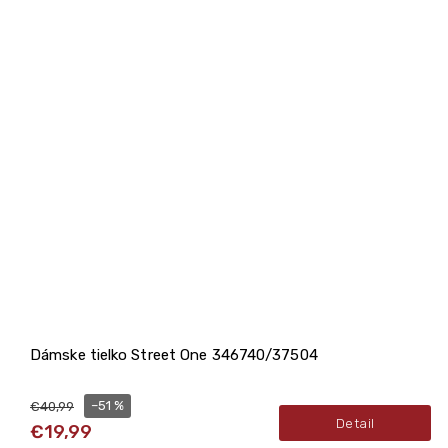
Dámske tielko Street One 346740/37504
–51 %
€40,99
Detail
€19,99