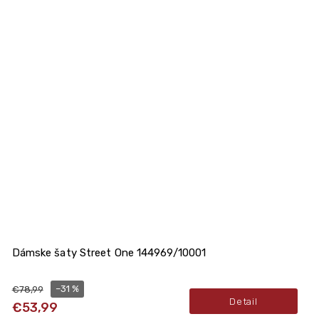
Dámske šaty Street One 144969/10001
–31 %
€78,99
Detail
€53,99