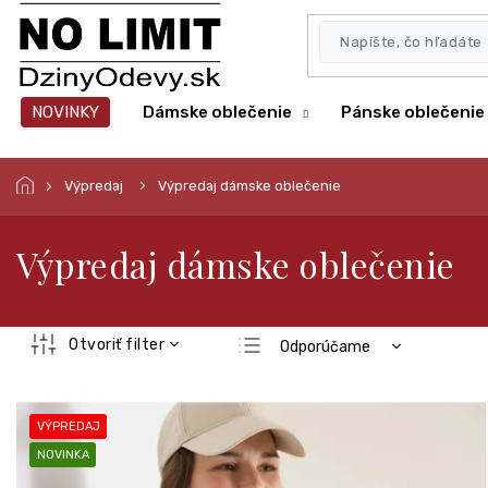
Prejsť
na
obsah
NOVINKY
Dámske oblečenie
Pánske oblečenie
Výpredaj
Výpredaj dámske oblečenie
Výpredaj dámske oblečenie
R
Otvoriť filter
Odporúčame
a
Najlacnejšie
d
V
e
Najdrahšie
ý
VÝPREDAJ
n
p
Najpredávanejšie
i
NOVINKA
i
e