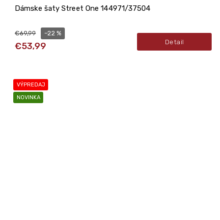
Dámske šaty Street One 144971/37504
–22 %
€69,99
Detail
€53,99
VÝPREDAJ
NOVINKA