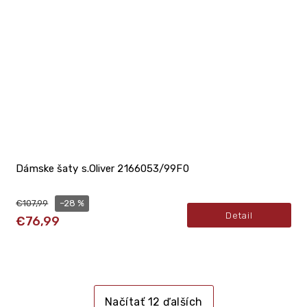
Dámske šaty s.Oliver 2166053/99F0
–28 %
€107,99
Detail
€76,99
Načítať 12 ďalších