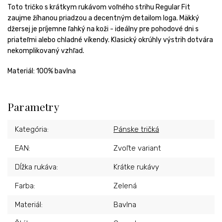
Toto tričko s krátkym rukávom voľného strihu Regular Fit
zaujme žíhanou priadzou a decentným detailom loga. Mäkký
džersej je príjemne ľahký na koži - ideálny pre pohodové dni s
priateľmi alebo chladné víkendy. Klasický okrúhly výstrih dotvára
nekomplikovaný vzhľad.
Materiál: 100% bavlna
Parametry
Kategória
:
Pánske tričká
EAN
:
Zvoľte variant
Dĺžka rukáva
:
Krátke rukávy
Farba
:
Zelená
Materiál
:
Bavlna