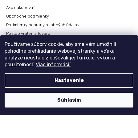
Ako nakupovať
Obchodné podmienky
Podmienky ochrany osobných údajov
Postup vrátenia tovaru
Česko
Používame súbory cookie, aby sme vám umožnili
pohodlné prehliadanie webovej stránky a vďaka
analýze neustále zlepšovali jej funkcie, výkon a
použiteľnosť.
Viac informácií
Môj účet
Registrace
Nastavenie
Přihlášení
Historie objednávek
Súhlasím
Kontaktujte nás
nolimit
@
dzinyodevy.cz