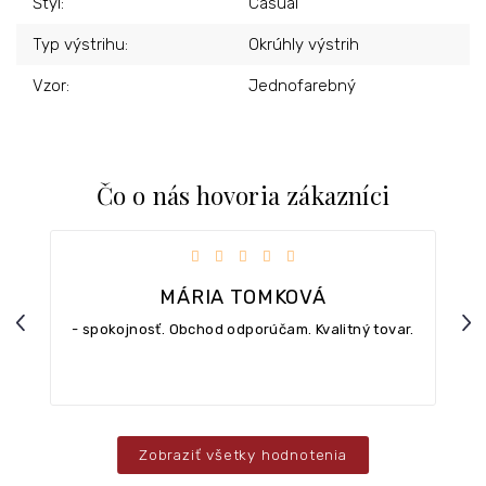
Štýl
:
Casual
Typ výstrihu
:
Okrúhly výstrih
Vzor
:
Jednofarebný
Čo o nás hovoria zákazníci
iezdičiek.
Hodnotenie obchodu je 5 z 5 hviezdičiek.
MÁRIA TOMKOVÁ
Previous
Nex
- spokojnosť. Obchod odporúčam. Kvalitný tovar.
Zobraziť všetky hodnotenia
Z