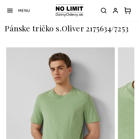
Prejsť
na
obsah
Pánske tričko s.Oliver 2175634/7253