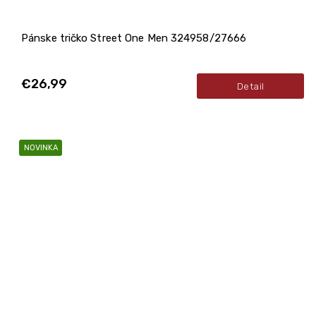
Pánske tričko Street One Men 324958/27666
€26,99
Detail
NOVINKA