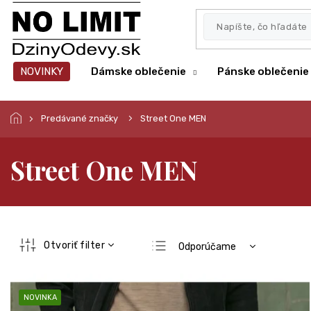
Prejsť
na
obsah
NOVINKY
Dámske oblečenie
Pánske oblečenie
Predávané značky
Street One MEN
Street One MEN
R
Otvoriť filter
Odporúčame
a
Najlacnejšie
d
V
e
Najdrahšie
ý
NOVINKA
n