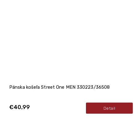
Pánska košeľa Street One MEN 330223/36508
€40,99
Detail