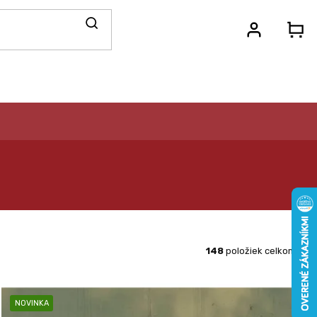
N
KO
148
položiek celkom
NOVINKA