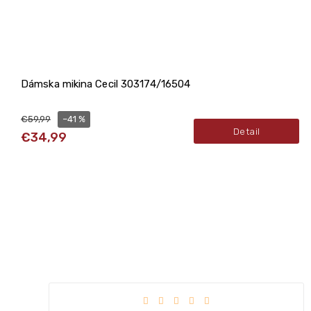
Dámska mikina Cecil 303174/16504
–41 %
€59,99
Detail
€34,99
zdičiek.
Hodnotenie obchodu je 5 z 5 hviezdič