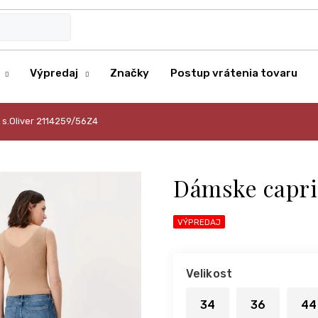
Výpredaj
Značky
Postup vrátenia tovaru
 s.Oliver 2114259/56Z4
Dámske capri 
VÝPREDAJ
Velikost
34
36
44