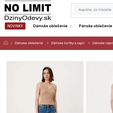
Prejsť
na
obsah
NOVINKY
Dámske oblečenie
Pánske oblečenie
Dámske oblečenie
Dámske šortky a capri
Dámske capri