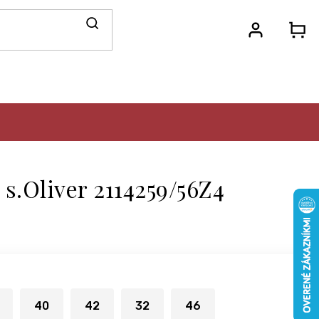
N
KO
s.Oliver 2114259/56Z4
40
42
32
46