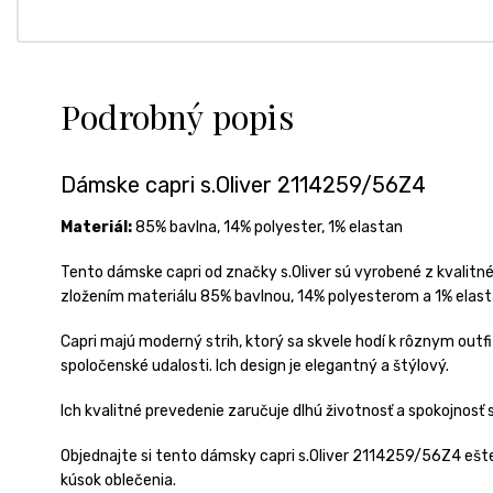
Podrobný popis
Dámske capri s.Oliver 2114259/56Z4
Materiál:
85% bavlna, 14% polyester, 1% elastan
Tento dámske capri od značky s.Oliver sú vyrobené z kvalitnéh
zložením materiálu 85% bavlnou, 14% polyesterom a 1% elast
Capri majú moderný strih, ktorý sa skvele hodí k rôznym outf
spoločenské udalosti. Ich design je elegantný a štýlový.
Ich kvalitné prevedenie zaručuje dlhú životnosť a spokojnosť
Objednajte si tento dámsky capri s.Oliver 2114259/56Z4 ešte
kúsok oblečenia.