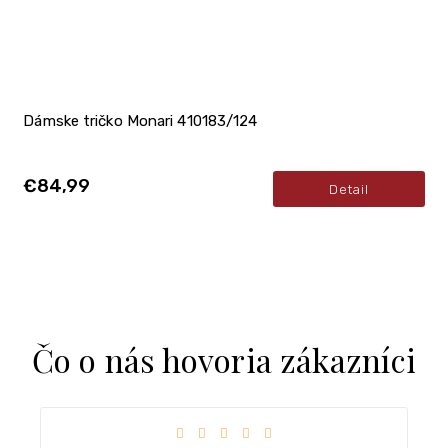
Dámske tričko Monari 410183/124
€84,99
Detail
Čo o nás hovoria zákazníci
iek.
Hodnotenie obchodu je 5 z 5 hviezdičiek.