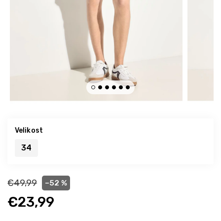
Velikost
34
€49,99
–52 %
€23,99