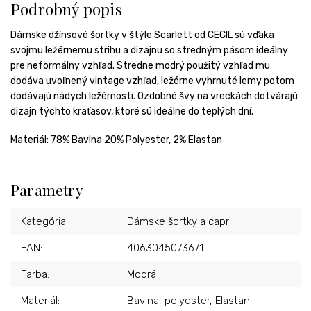
Podrobný popis
Dámske džínsové šortky v štýle Scarlett od CECIL sú vďaka
svojmu ležérnemu strihu a dizajnu so stredným pásom ideálny
pre neformálny vzhľad. Stredne modrý použitý vzhľad mu
dodáva uvoľnený vintage vzhľad, ležérne vyhrnuté lemy potom
dodávajú nádych ležérnosti. Ozdobné švy na vreckách dotvárajú
dizajn týchto kraťasov, ktoré sú ideálne do teplých dní.
Materiál:
78% Bavlna 20% Polyester, 2% Elastan
Parametry
Kategória
:
Dámske šortky a capri
EAN
:
4063045073671
Farba
:
Modrá
Materiál
:
Bavlna, polyester, Elastan