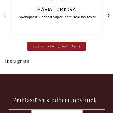
MÁRIA TOMKOVÁ
Previous
Nex
- spokojnosť. Obchod odporúčam. Kvalitný tovar.
Zobraziť všetky hodnotenia
Z
á
Instagram
p
ä
t
i
e
Vložte svoj e-mail a my Vám budeme zasielať informácie o
nových produktoch na našom e-shope.
Prihlásiť sa k odberu noviniek