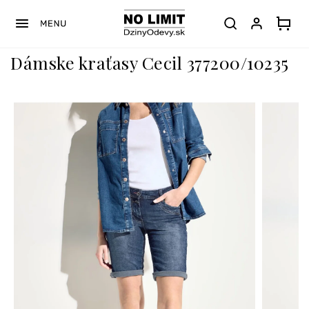
Prejsť
na
obsah
Dámske kraťasy Cecil 377200/10235