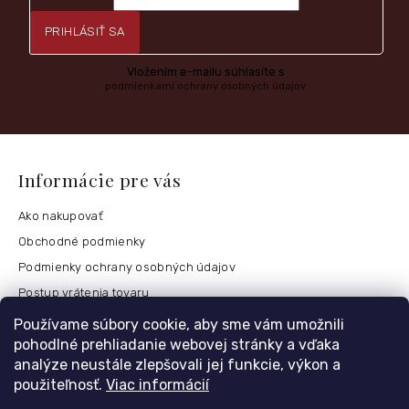
PRIHLÁSIŤ SA
Vložením e-mailu súhlasíte s
podmienkami ochrany osobných údajov
Informácie pre vás
Ako nakupovať
Obchodné podmienky
Podmienky ochrany osobných údajov
Postup vrátenia tovaru
Česko
Používame súbory cookie, aby sme vám umožnili
pohodlné prehliadanie webovej stránky a vďaka
analýze neustále zlepšovali jej funkcie, výkon a
použiteľnosť.
Viac informácií
Môj účet