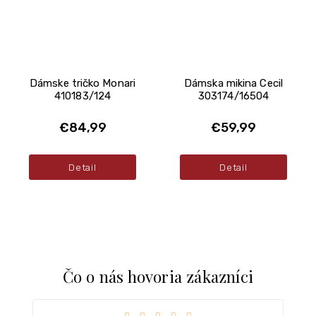
Dámske tričko Monari
Dámska mikina Cecil
410183/124
303174/16504
€84,99
€59,99
Detail
Detail
Čo o nás hovoria zákazníci
iezdičiek.
Hodnotenie obchodu je 5 z 5 hviezdičiek.