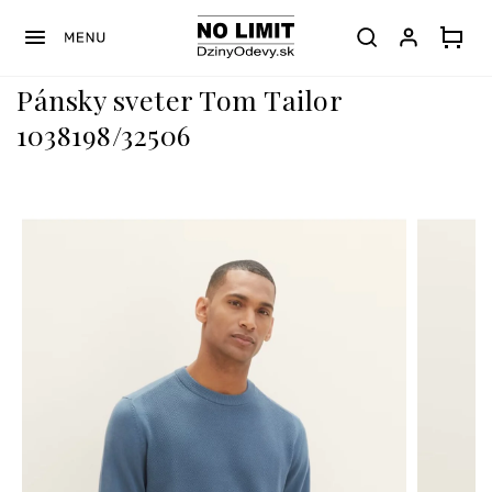
Prejsť
na
obsah
Pánsky sveter Tom Tailor
1038198/32506