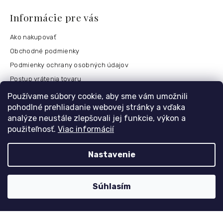
Informácie pre vás
Ako nakupovať
Obchodné podmienky
Podmienky ochrany osobných údajov
Postup vrátenia tovaru
Česko
Používame súbory cookie, aby sme vám umožnili
pohodlné prehliadanie webovej stránky a vďaka
analýze neustále zlepšovali jej funkcie, výkon a
použiteľnosť.
Viac informácií
Môj účet
Registrace
Nastavenie
Přihlášení
Historie objednávek
Súhlasím
Kontaktujte nás