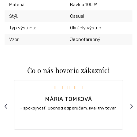
Materiál
:
Bavlna 100 %
Štýl
:
Casual
Typ výstrihu
:
Okrúhly výstrih
Vzor
:
Jednofarebný
Čo o nás hovoria zákazníci
iezdičiek.
Hodnotenie obchodu je 5 z 5 hviezdičiek.
MÁRIA TOMKOVÁ
Previous
Nex
- spokojnosť. Obchod odporúčam. Kvalitný tovar.