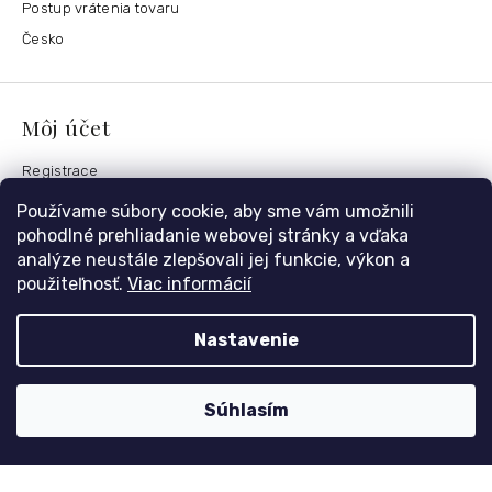
Postup vrátenia tovaru
Česko
Môj účet
Registrace
Přihlášení
Používame súbory cookie, aby sme vám umožnili
Historie objednávek
pohodlné prehliadanie webovej stránky a vďaka
analýze neustále zlepšovali jej funkcie, výkon a
použiteľnosť.
Viac informácií
Kontaktujte nás
Nastavenie
nolimit
@
dzinyodevy.cz
+420 731 990 591
Súhlasím
Facebook