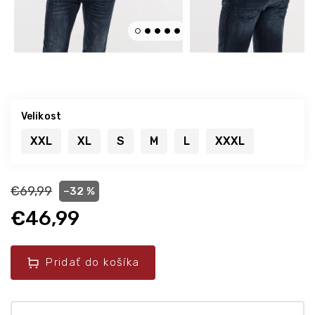
Velikost
XXL
XL
S
M
L
XXXL
€69,99
–32 %
€46,99
Pridať do košíka