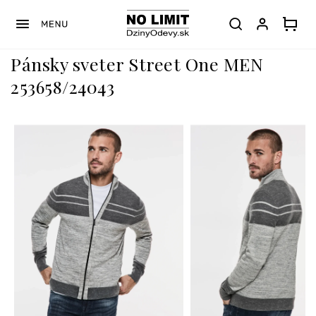
Prejsť
na
obsah
Pánsky sveter Street One MEN
253658/24043