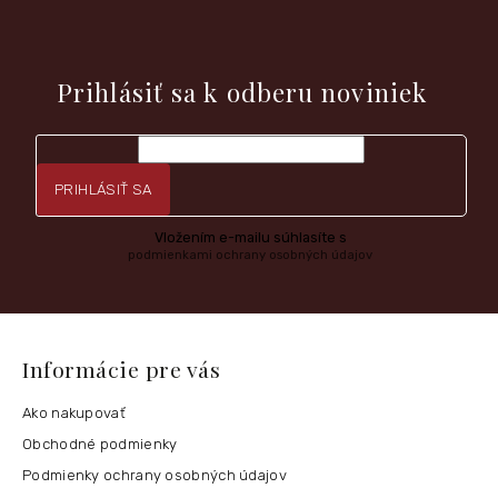
i
e
Vložte svoj e-mail a my Vám budeme zasielať informácie o
nových produktoch na našom e-shope.
Prihlásiť sa k odberu noviniek
PRIHLÁSIŤ SA
Vložením e-mailu súhlasíte s
podmienkami ochrany osobných údajov
Informácie pre vás
Ako nakupovať
Obchodné podmienky
Podmienky ochrany osobných údajov