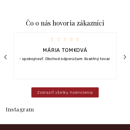
Čo o nás hovoria zákazníci
iezdičiek.
Hodnotenie obchodu je 5 z 5 hviezdičiek.
MÁRIA TOMKOVÁ
Previous
Nex
- spokojnosť. Obchod odporúčam. Kvalitný tovar.
Zobraziť všetky hodnotenia
Z
á
Instagram
p
ä
t