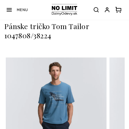
Prejsť
na
obsah
Pánske tričko Tom Tailor
1047808/38224