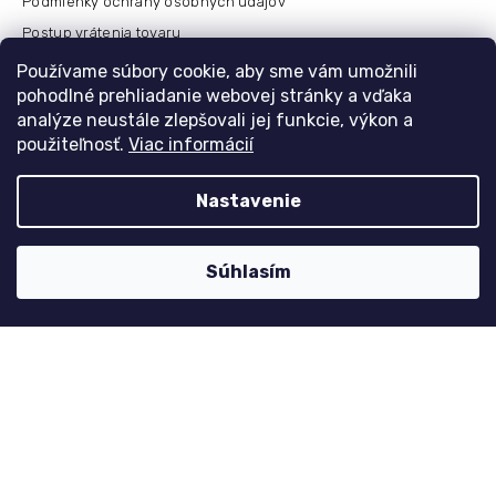
Podmienky ochrany osobných údajov
Postup vrátenia tovaru
Česko
Používame súbory cookie, aby sme vám umožnili
pohodlné prehliadanie webovej stránky a vďaka
analýze neustále zlepšovali jej funkcie, výkon a
použiteľnosť.
Viac informácií
Môj účet
Registrace
Nastavenie
Přihlášení
Historie objednávek
Súhlasím
Kontaktujte nás
nolimit
@
dzinyodevy.cz
+420 731 990 591
Facebook