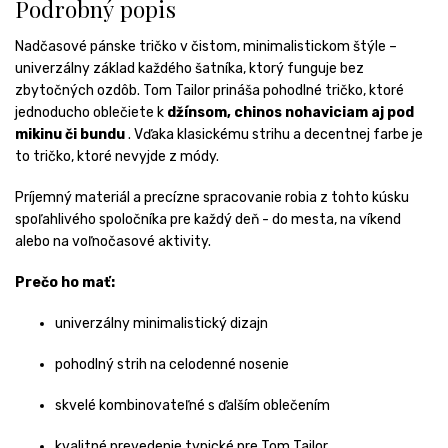
Podrobný popis
Nadčasové pánske tričko v čistom, minimalistickom štýle –
univerzálny základ každého šatníka, ktorý funguje bez
zbytočných ozdôb. Tom Tailor prináša pohodlné tričko, ktoré
jednoducho oblečiete k
džínsom, chinos nohaviciam aj pod
mikinu či bundu
. Vďaka klasickému strihu a decentnej farbe je
to tričko, ktoré nevyjde z módy.
Príjemný materiál a precízne spracovanie robia z tohto kúsku
spoľahlivého spoločníka pre každý deň - do mesta, na víkend
alebo na voľnočasové aktivity.
Prečo ho mať:
univerzálny minimalistický dizajn
pohodlný strih na celodenné nosenie
skvelé kombinovateľné s ďalším oblečením
kvalitné prevedenie typické pre Tom Tailor