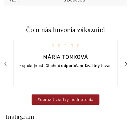
Vzor
:
s potlačou
Čo o nás hovoria zákazníci
iezdičiek.
Hodnotenie obchodu je 5 z 5 hviezdičiek.
MÁRIA TOMKOVÁ
Previous
Nex
- spokojnosť. Obchod odporúčam. Kvalitný tovar.
Zobraziť všetky hodnotenia
Z
á
Instagram
p
ä