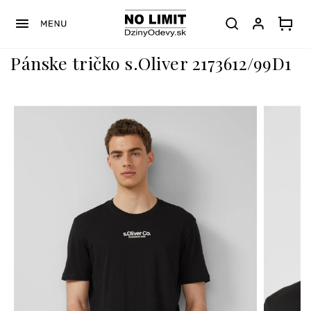
Prejsť
na
obsah
Pánske tričko s.Oliver 2173612/99D1