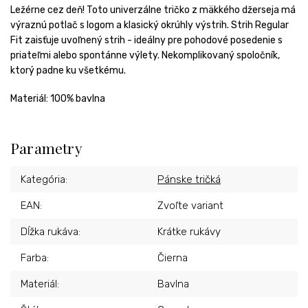
Ležérne cez deň! Toto univerzálne tričko z mäkkého džerseja má
výraznú potlač s logom a klasický okrúhly výstrih. Strih Regular
Fit zaisťuje uvoľnený strih - ideálny pre pohodové posedenie s
priateľmi alebo spontánne výlety. Nekomplikovaný spoločník,
ktorý padne ku všetkému.
Materiál: 100% bavlna
Parametry
Kategória
:
Pánske tričká
EAN
:
Zvoľte variant
Dĺžka rukáva
:
Krátke rukávy
Farba
:
Čierna
Materiál
:
Bavlna