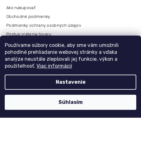
Ako nakupovať
Obchodné podmienky
Podmienky ochrany osobných údajov
Postup vrátenia tovaru
Česko
Používame súbory cookie, aby sme vám umožnili
pohodlné prehliadanie webovej stránky a vďaka
analýze neustále zlepšovali jej funkcie, výkon a
použiteľnosť.
Viac informácií
Môj účet
Registrace
Nastavenie
Přihlášení
Historie objednávek
Súhlasím
Kontaktujte nás
nolimit
@
dzinyodevy.cz