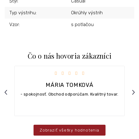
Štýl
:
Casual
Typ výstrihu
:
Okrúhly výstrih
Vzor
:
s potlačou
Čo o nás hovoria zákazníci
iezdičiek.
Hodnotenie obchodu je 5 z 5 hviezdičiek.
MÁRIA TOMKOVÁ
Previous
Nex
- spokojnosť. Obchod odporúčam. Kvalitný tovar.
Zobraziť všetky hodnotenia
Z