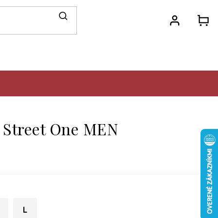
N
KO
o Street One MEN
L