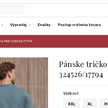
Výpredaj
Značky
Postup vrátenia tovaru
 One MEN 324526/17794
Pánske tričk
324526/17794
Velikost
XXL
XL
M