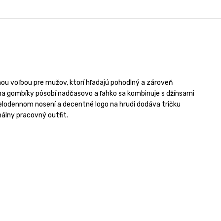
ou voľbou pre mužov, ktorí hľadajú pohodlný a zároveň
m na gombíky pôsobí nadčasovo a ľahko sa kombinuje s džínsami
celodennom nosení a decentné logo na hrudi dodáva tričku
málny pracovný outfit.