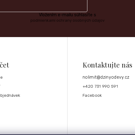
Vložením e-mailu súhlasíte s
podmienkami ochrany osobných údajov
čet
Kontaktujte nás
ce
nolimit
@
dzinyodevy.cz
í
+420 731 990 591
objednávek
Facebook