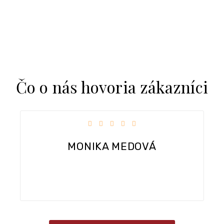
Čo o nás hovoria zákazníci
iezdičiek.
Hodnotenie obchodu je 5 z 5 hviezdi
Dobra komunikacia, rychle dodanie tovaru.