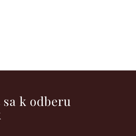
ť sa k odberu
k