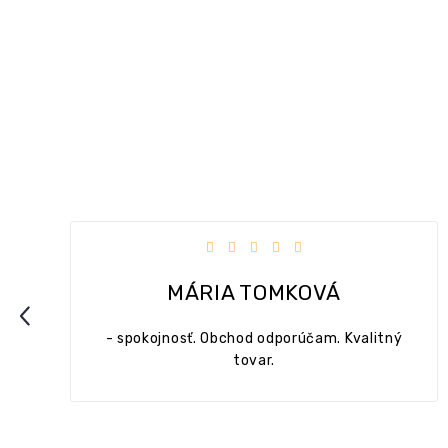
5 hviezdičiek.
Hodnotenie obchodu je 5 z 5 hv
MONIKA MEDOVÁ
Previous
litný