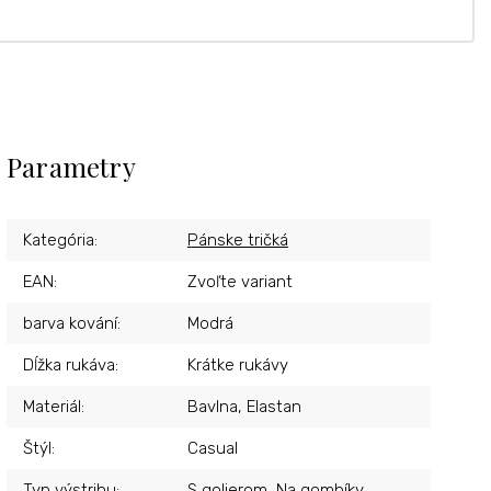
Parametry
Kategória
:
Pánske tričká
EAN
:
Zvoľte variant
barva kování
:
Modrá
Dĺžka rukáva
:
Krátke rukávy
Materiál
:
Bavlna, Elastan
Štýl
:
Casual
Typ výstrihu
:
S golierom, Na gombíky