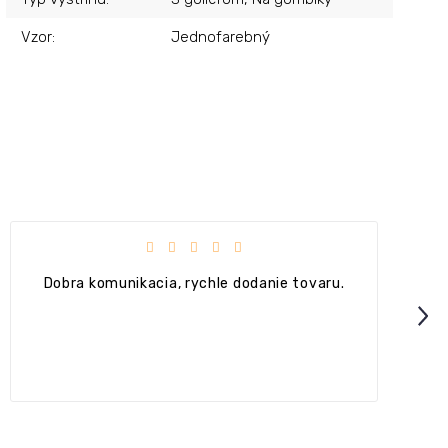
Vzor
:
Jednofarebný
čiek.
Hodnotenie obchodu je 4 z 5 hviezdičiek.
+ Ok
Next