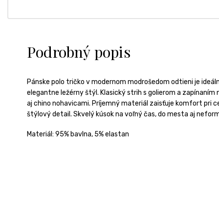
Podrobný popis
Pánske polo tričko v modernom modrošedom odtieni je ideáln
elegantne ležérny štýl. Klasický strih s golierom a zapínaní
aj chino nohavicami. Príjemný materiál zaisťuje komfort pri 
štýlový detail. Skvelý kúsok na voľný čas, do mesta aj nefor
Materiál: 95% bavlna, 5% elastan