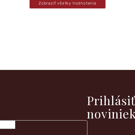
Zobraziť všetky hodnotenia
vých produktoch na našom e-shope.
Prihlási
novinie