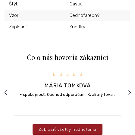
Štýl
:
Casual
Vzor
:
Jednofarebný
Zapínání
:
Knoflíky
Čo o nás hovoria zákazníci
iezdičiek.
Hodnotenie obchodu je 5 z 5 hviezdičiek.
MÁRIA TOMKOVÁ
Previous
Nex
- spokojnosť. Obchod odporúčam. Kvalitný tovar.
Zobraziť všetky hodnotenia