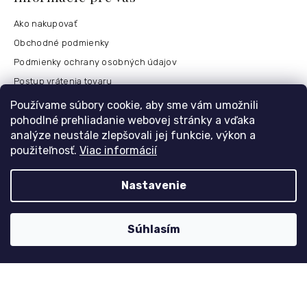
Ako nakupovať
Obchodné podmienky
Podmienky ochrany osobných údajov
Postup vrátenia tovaru
Česko
Používame súbory cookie, aby sme vám umožnili
pohodlné prehliadanie webovej stránky a vďaka
analýze neustále zlepšovali jej funkcie, výkon a
použiteľnosť.
Viac informácií
Môj účet
Registrace
Nastavenie
Přihlášení
Historie objednávek
Súhlasím
Kontaktujte nás
nolimit
@
dzinyodevy.cz