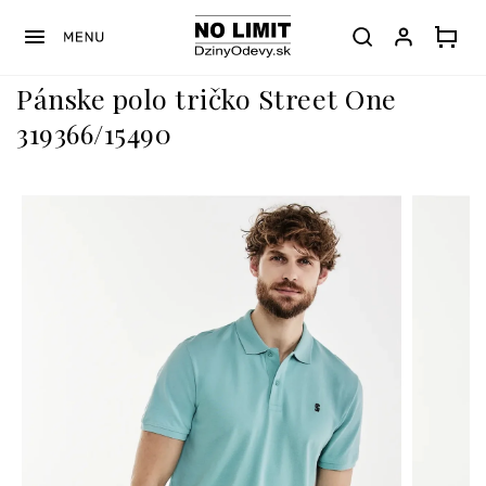
Prejsť
na
obsah
Pánske polo tričko Street One
319366/15490