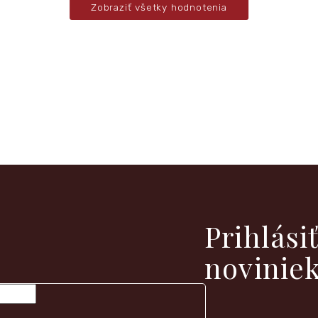
Zobraziť všetky hodnotenia
vých produktoch na našom e-shope.
Prihlási
novinie