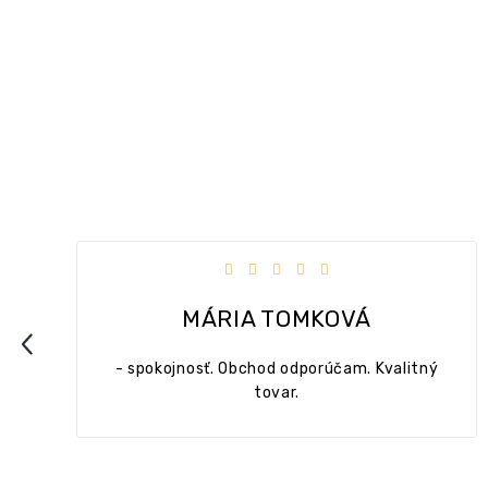
viezdičiek.
Hodnotenie obchodu je 5 z 5 hviezd
MONIKA MEDOVÁ
Previous
ný