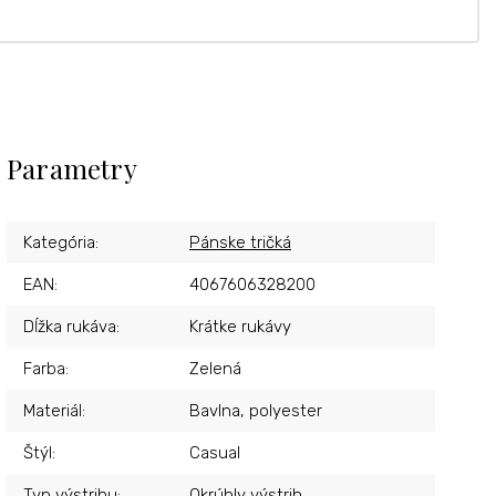
Parametry
Kategória
:
Pánske tričká
EAN
:
4067606328200
Dĺžka rukáva
:
Krátke rukávy
Farba
:
Zelená
Materiál
:
Bavlna, polyester
Štýl
:
Casual
Typ výstrihu
:
Okrúhly výstrih