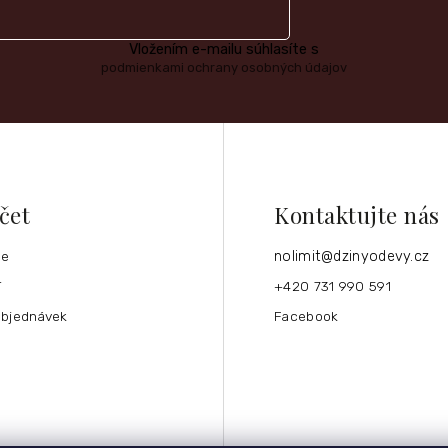
Vložením e-mailu súhlasíte s
podmienkami ochrany osobných údajov
čet
Kontaktujte nás
ce
nolimit
@
dzinyodevy.cz
í
+420 731 990 591
objednávek
Facebook