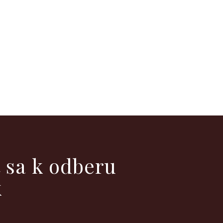
ť sa k odberu
k