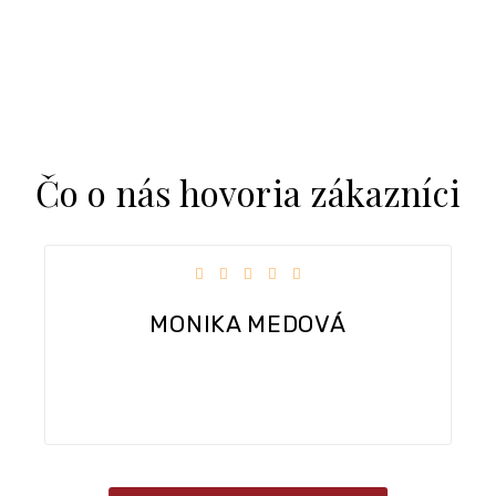
Čo o nás hovoria zákazníci
ičiek.
Hodnotenie obchodu je 5 z 5 hviezdičiek
Dobra komunikacia, rychle dodanie tovaru.