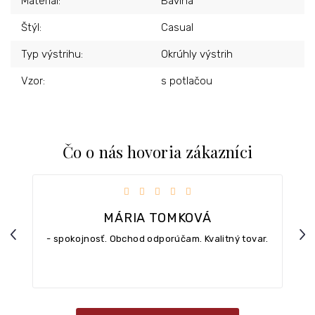
Materiál
:
Bavlna
Štýl
:
Casual
Typ výstrihu
:
Okrúhly výstrih
Vzor
:
s potlačou
Čo o nás hovoria zákazníci
iezdičiek.
Hodnotenie obchodu je 5 z 5 hviezdičiek.
MÁRIA TOMKOVÁ
Previous
Nex
- spokojnosť. Obchod odporúčam. Kvalitný tovar.