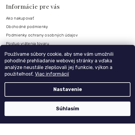
Informácie pre vás
Ako nakupovať
Obchodné podmienky
Podmienky ochrany osobných údajov
Postup vrátenia tovaru
Česko
Používame súbory cookie, aby sme vám umožnili
pohodlné prehliadanie webovej stránky a vďaka
analýze neustále zlepšovali jej funkcie, výkon a
použiteľnosť.
Viac informácií
Môj účet
Registrace
Nastavenie
Přihlášení
Historie objednávek
Súhlasím
Kontaktujte nás