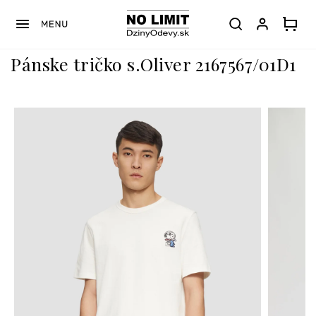
Prejsť
na
obsah
Pánske tričko s.Oliver 2167567/01D1