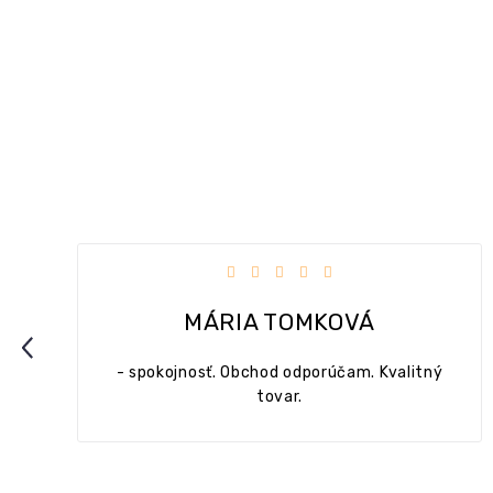
dičiek.
Hodnotenie obchodu je 5 z 5 hviezdičie
MÁRIA TOMKOVÁ
Previous
- spokojnosť. Obchod odporúčam. Kvalitný
tovar.