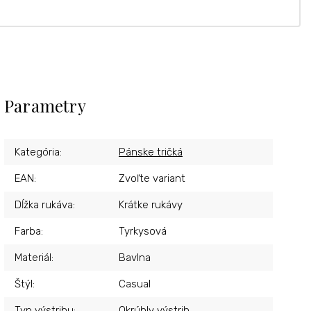
Parametry
Kategória
:
Pánske tričká
EAN
:
Zvoľte variant
Dĺžka rukáva
:
Krátke rukávy
Farba
:
Tyrkysová
Materiál
:
Bavlna
Štýl
:
Casual
Typ výstrihu
:
Okrúhly výstrih