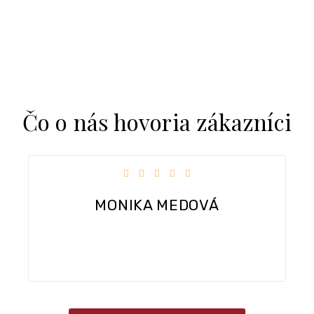
Čo o nás hovoria zákazníci
k.
Hodnotenie obchodu je 5 z 5 hviezdičiek.
MONIKA MEDOVÁ