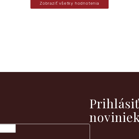
Zobraziť všetky hodnotenia
vých produktoch na našom e-shope.
Prihlási
novinie