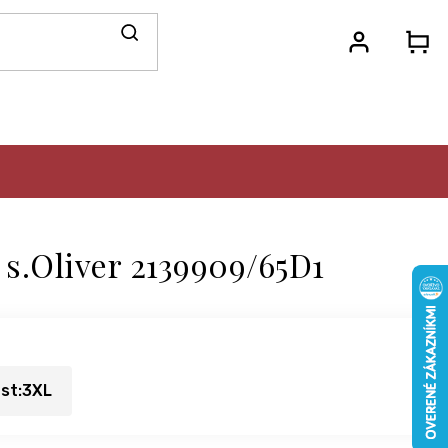
N
KO
 s.Oliver 2139909/65D1
ost:3XL