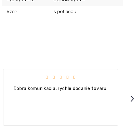
Vzor
:
s potlačou
Hodnotenie obchodu je 5 z 5 hviezdičiek.
Dobra komunikacia, rychle dodanie tovaru.
Next