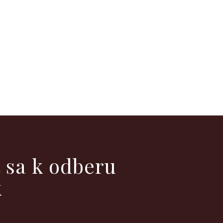
ť sa k odberu
k