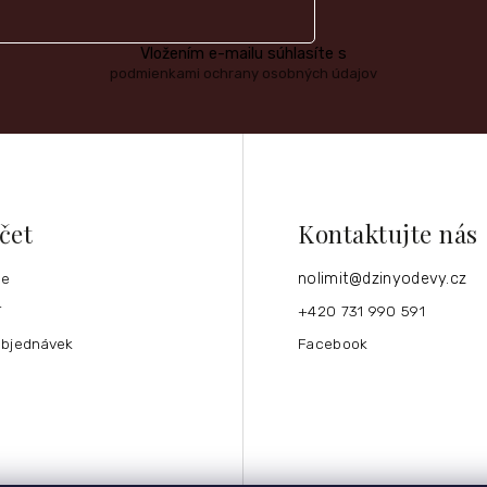
Vložením e-mailu súhlasíte s
podmienkami ochrany osobných údajov
čet
Kontaktujte nás
ce
nolimit
@
dzinyodevy.cz
í
+420 731 990 591
objednávek
Facebook