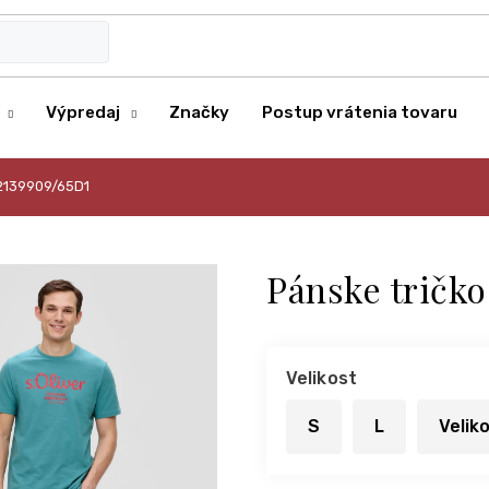
Výpredaj
Značky
Postup vrátenia tovaru
r 2139909/65D1
Pánske tričko
Velikost
S
L
Velik