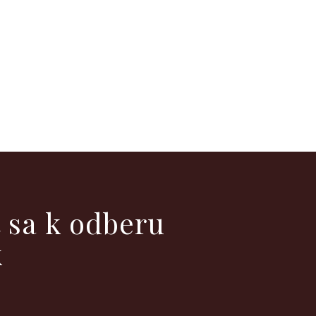
ť sa k odberu
k