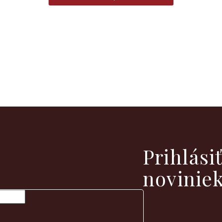
vých produktoch na našom e-shope.
Prihlási
novinie