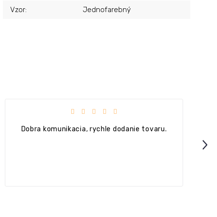
Vzor
:
Jednofarebný
Hodnotenie obchodu je 4 z 5 hviezdičiek.
+ Ok
Next