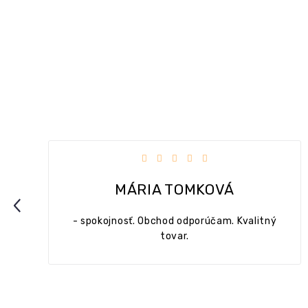
dičiek.
Hodnotenie obchodu je 5 z 5 hviezdičie
MONIKA MEDOVÁ
Previous