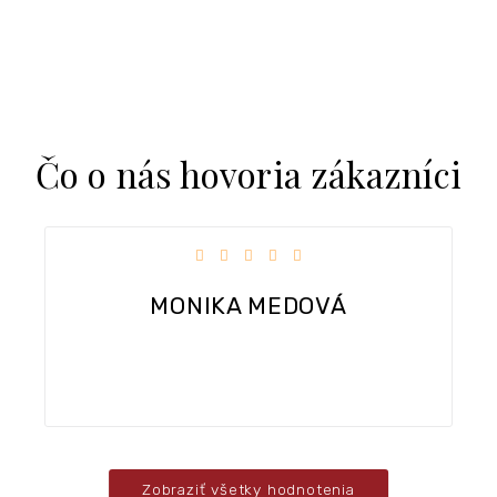
Čo o nás hovoria zákazníci
k.
Hodnotenie obchodu je 5 z 5 hviezdičiek.
Dobra komunikacia, rychle dodanie tovaru.
Zobraziť všetky hodnotenia