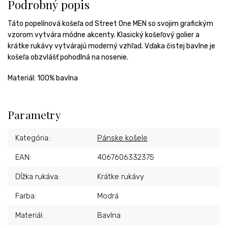
Podrobný popis
Táto popelínová košeľa od Street One MEN so svojim grafickým
vzorom vytvára módne akcenty. Klasický košeľový golier a
krátke rukávy vytvárajú moderný vzhľad. Vďaka čistej bavlne je
košeľa obzvlášť pohodlná na nosenie.
Materiál: 100% bavlna
Parametry
Kategória
:
Pánske košele
EAN
:
4067606332375
Dĺžka rukáva
:
Krátke rukávy
Farba
:
Modrá
Materiál
:
Bavlna