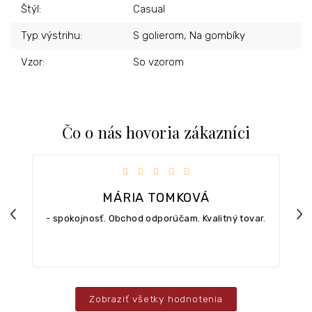
Štýl
:
Casual
Typ výstrihu
:
S golierom, Na gombíky
Vzor
:
So vzorom
Čo o nás hovoria zákazníci
iezdičiek.
Hodnotenie obchodu je 5 z 5 hviezdičiek.
MÁRIA TOMKOVÁ
Previous
Nex
- spokojnosť. Obchod odporúčam. Kvalitný tovar.
Zobraziť všetky hodnotenia