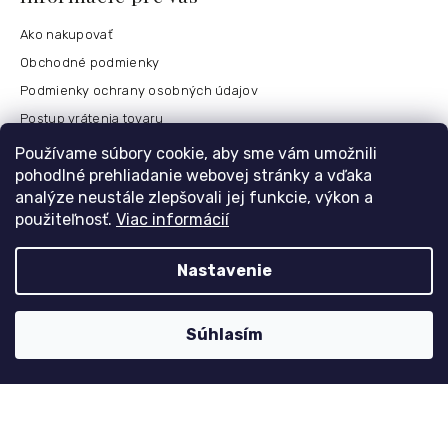
Ako nakupovať
Obchodné podmienky
Podmienky ochrany osobných údajov
Postup vrátenia tovaru
Česko
Používame súbory cookie, aby sme vám umožnili
pohodlné prehliadanie webovej stránky a vďaka
analýze neustále zlepšovali jej funkcie, výkon a
použiteľnosť.
Viac informácií
Môj účet
Registrace
Nastavenie
Přihlášení
Historie objednávek
Súhlasím
Kontaktujte nás
nolimit
@
dzinyodevy.cz