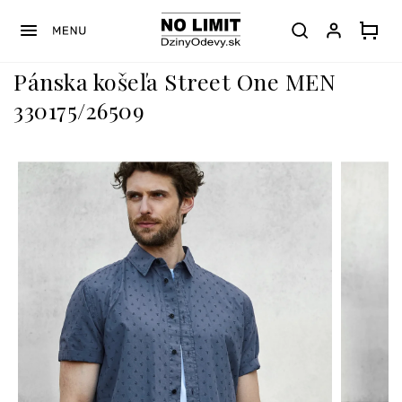
Prejsť
na
obsah
Pánska košeľa Street One MEN
330175/26509