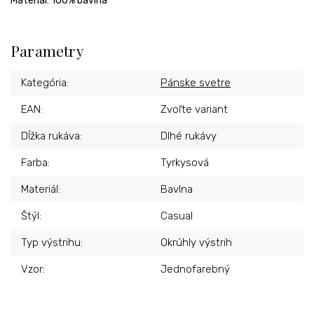
Materiál: 100% bavlna
Parametry
Kategória
:
Pánske svetre
EAN
:
Zvoľte variant
Dĺžka rukáva
:
Dlhé rukávy
Farba
:
Tyrkysová
Materiál
:
Bavlna
Štýl
:
Casual
Typ výstrihu
:
Okrúhly výstrih
Vzor
:
Jednofarebný