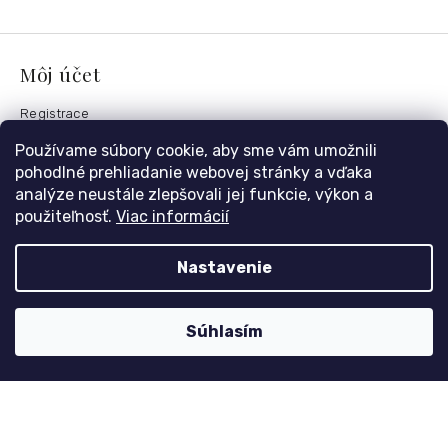
Môj účet
Registrace
Přihlášení
Používame súbory cookie, aby sme vám umožnili
Historie objednávek
pohodlné prehliadanie webovej stránky a vďaka
analýze neustále zlepšovali jej funkcie, výkon a
použiteľnosť.
Viac informácií
Kontaktujte nás
Nastavenie
nolimit
@
dzinyodevy.cz
+420 731 990 591
Súhlasím
Facebook
Platební metody