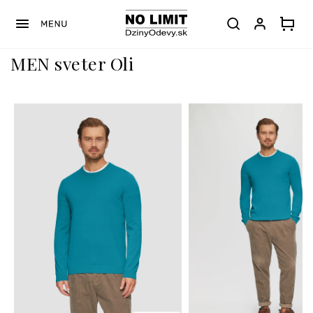
Prejsť
na
obsah
MEN sveter Oli