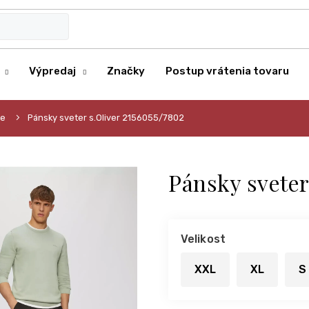
Výpredaj
Značky
Postup vrátenia tovaru
re
Pánsky sveter s.Oliver 2156055/7802
Pánsky sveter
Velikost
XXL
XL
S