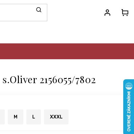
N
KO
 s.Oliver 2156055/7802
M
L
XXXL