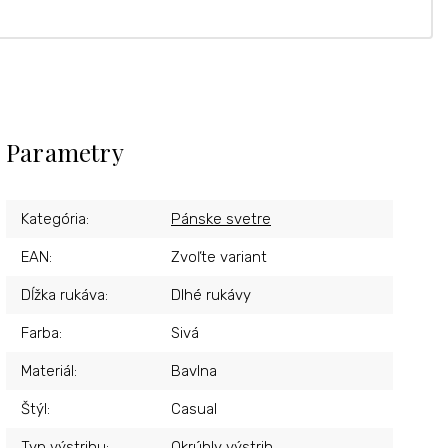
Parametry
Kategória
:
Pánske svetre
EAN
:
Zvoľte variant
Dĺžka rukáva
:
Dlhé rukávy
Farba
:
Sivá
Materiál
:
Bavlna
Štýl
:
Casual
Typ výstrihu
:
Okrúhly výstrih