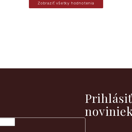
Zobraziť všetky hodnotenia
vých produktoch na našom e-shope.
Prihlási
novinie