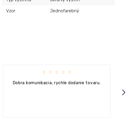
Vzor
:
Jednofarebný
Hodnotenie obchodu je 5 z 5 hviezdičiek.
Dobra komunikacia, rychle dodanie tovaru.
Next