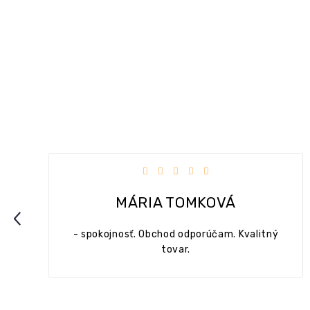
dičiek.
Hodnotenie obchodu je 5 z 5 hviezdičie
MÁRIA TOMKOVÁ
Previous
- spokojnosť. Obchod odporúčam. Kvalitný
tovar.