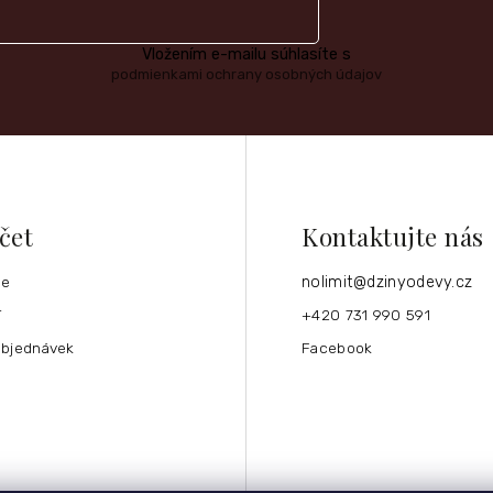
Vložením e-mailu súhlasíte s
podmienkami ochrany osobných údajov
čet
Kontaktujte nás
ce
nolimit
@
dzinyodevy.cz
í
+420 731 990 591
objednávek
Facebook