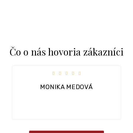
Čo o nás hovoria zákazníci
k.
Hodnotenie obchodu je 5 z 5 hviezdičiek.
MONIKA MEDOVÁ