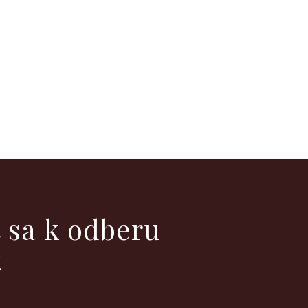
ť sa k odberu
k