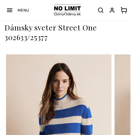
Prejsť
na
obsah
Dámsky sveter Street One
302633/25377