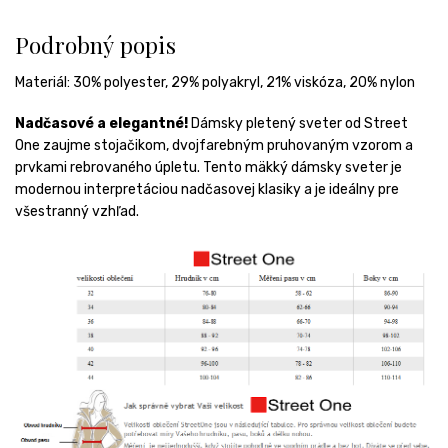
Podrobný popis
Materiál:
30% polyester, 29% polyakryl, 21% viskóza, 20% nylon
Nadčasové a elegantné!
Dámsky pletený sveter od Street
One zaujme stojačikom, dvojfarebným pruhovaným vzorom a
prvkami rebrovaného úpletu.
Tento mäkký dámsky sveter je
modernou interpretáciou nadčasovej klasiky a je ideálny pre
všestranný vzhľad.