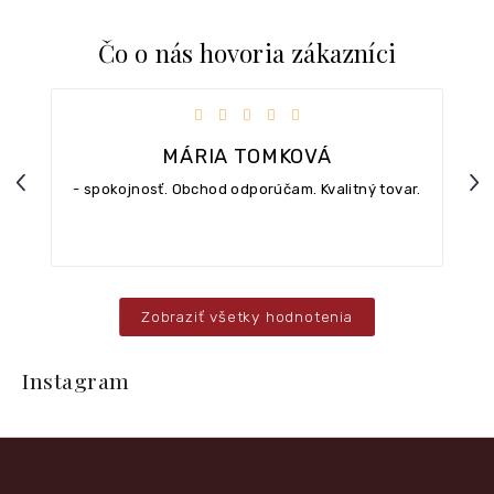
Čo o nás hovoria zákazníci
iezdičiek.
Hodnotenie obchodu je 5 z 5 hviezdičiek.
MÁRIA TOMKOVÁ
Previous
Nex
- spokojnosť. Obchod odporúčam. Kvalitný tovar.
Zobraziť všetky hodnotenia
Z
á
Instagram
p
ä
t
i
e