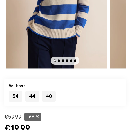
Velikost
34
44
40
€59,99
–66 %
€19,99