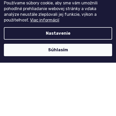
Česko
Používame súbory cookie, aby sme vám umožnili
pohodlné prehliadanie webovej stránky a vďaka
analýze neustále zlepšovali jej funkcie, výkon a
použiteľnosť.
Viac informácií
Môj účet
Registrace
Nastavenie
Přihlášení
Historie objednávek
Súhlasím
Kontaktujte nás
nolimit
@
dzinyodevy.cz
+420 731 990 591
Facebook
Platební metody