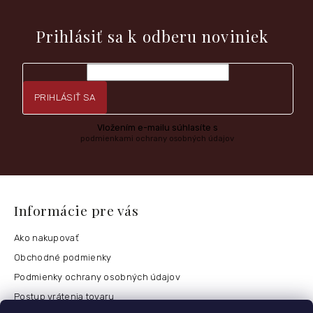
Vložte svoj e-mail a my Vám budeme zasielať informácie o
nových produktoch na našom e-shope.
Prihlásiť sa k odberu noviniek
PRIHLÁSIŤ SA
Vložením e-mailu súhlasíte s
podmienkami ochrany osobných údajov
Informácie pre vás
Ako nakupovať
Obchodné podmienky
Podmienky ochrany osobných údajov
Postup vrátenia tovaru