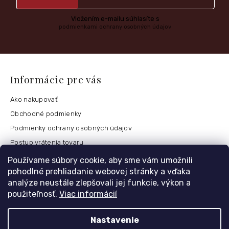
Vložením e-mailu súhlasíte s
podmienkami ochrany osobných údajov
Informácie pre vás
Ako nakupovať
Obchodné podmienky
Podmienky ochrany osobných údajov
Postup vrátenia tovaru
Česko
Používame súbory cookie, aby sme vám umožnili
pohodlné prehliadanie webovej stránky a vďaka
analýze neustále zlepšovali jej funkcie, výkon a
použiteľnosť.
Viac informácií
Môj účet
Registrace
Nastavenie