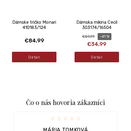
Dámske tričko Monari
Dámska mikina Cecil
410183/124
303174/16504
–41 %
€59,99
€84,99
€34,99
Detail
Detail
Čo o nás hovoria zákazníci
iezdičiek.
Hodnotenie obchodu je 5 z 5 hviezdičiek.
MÁRIA TOMKOVÁ