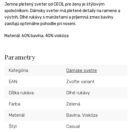
Jemne pletený sveter od CECIL pre ženy je štýlovým
spoločníkom. Dámsky sveter má pletené detaily na ramene a
výstrih. Dlhé rukávy s manžetami a príjemná zmes bavlny
zaisťujú optimálne pohodlie pri nosení.
Materiál:
60% bavlna, 40% viskóza
Parametry
Kategória
:
Dámske svetre
EAN
:
Zvoľte variant
Dĺžka rukáva
:
Dlhé rukávy
Farba
:
Zelená
Materiál
:
Bavlna, Viskóza
Štýl
:
Casual