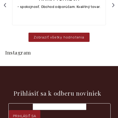
Previous
Nex
- spokojnosť. Obchod odporúčam. Kvalitný tovar.
Zobraziť všetky hodnotenia
Z
á
Instagram
p
ä
t
i
e
Vložte svoj e-mail a my Vám budeme zasielať informácie o
nových produktoch na našom e-shope.
Prihlásiť sa k odberu noviniek
PRIHLÁSIŤ SA