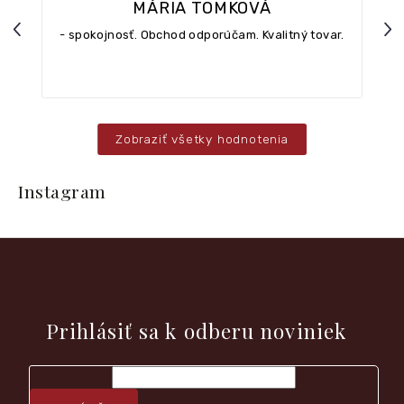
MÁRIA TOMKOVÁ
Previous
Nex
- spokojnosť. Obchod odporúčam. Kvalitný tovar.
Zobraziť všetky hodnotenia
Z
á
Instagram
p
ä
t
i
e
Vložte svoj e-mail a my Vám budeme zasielať informácie o
nových produktoch na našom e-shope.
Prihlásiť sa k odberu noviniek