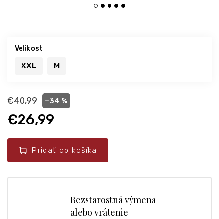
Velikost
XXL
M
€40,99
–34 %
€26,99
Pridať do košíka
Bezstarostná výmena
alebo vrátenie