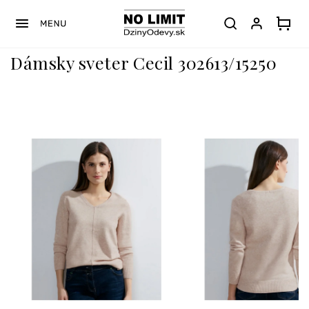
Prejsť
na
obsah
Dámsky sveter Cecil 302613/15250