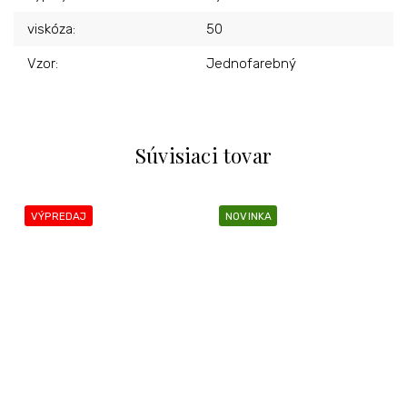
viskóza
:
50
Vzor
:
Jednofarebný
Súvisiaci tovar
VÝPREDAJ
NOVINKA