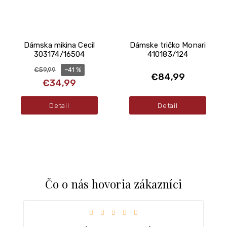
Dámska mikina Cecil
Dámske tričko Monari
303174/16504
410183/124
–41 %
€59,99
€84,99
€34,99
Detail
Detail
Čo o nás hovoria zákazníci
iezdičiek.
Hodnotenie obchodu je 5 z 5 hviezdičiek.