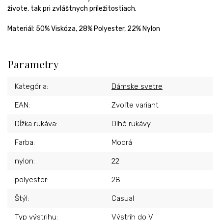
živote, tak pri zvláštnych príležitostiach.
Materiál:
50% Viskóza, 28% Polyester, 22% Nylon
Parametry
Kategória
:
Dámske svetre
EAN
:
Zvoľte variant
Dĺžka rukáva
:
Dlhé rukávy
Farba
:
Modrá
nylon
:
22
polyester
:
28
Štýl
:
Casual
Typ výstrihu
:
Výstrih do V