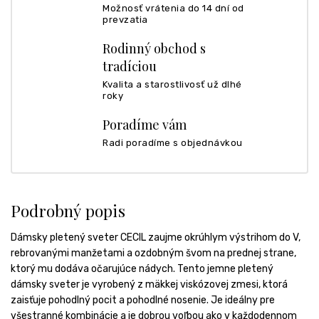
Možnosť vrátenia do 14 dní od
prevzatia
Rodinný obchod s
tradíciou
Kvalita a starostlivosť už dlhé
roky
Poradíme vám
Radi poradíme s objednávkou
Podrobný popis
Dámsky pletený sveter CECIL zaujme okrúhlym výstrihom do V,
rebrovanými manžetami a ozdobným švom na prednej strane,
ktorý mu dodáva očarujúce nádych. Tento jemne pletený
dámsky sveter je vyrobený z mäkkej viskózovej zmesi, ktorá
zaisťuje pohodlný pocit a pohodlné nosenie. Je ideálny pre
všestranné kombinácie a je dobrou voľbou ako v každodennom