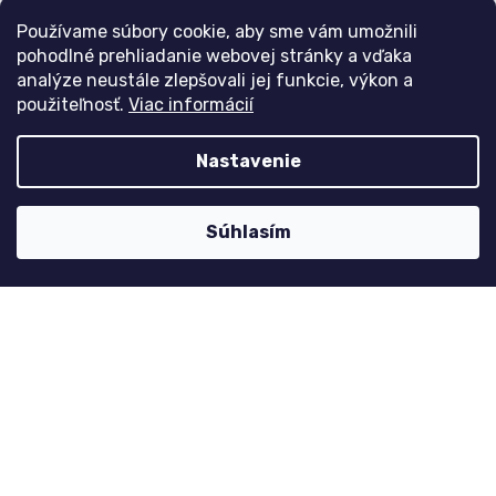
Přihlášení
Používame súbory cookie, aby sme vám umožnili
Historie objednávek
pohodlné prehliadanie webovej stránky a vďaka
analýze neustále zlepšovali jej funkcie, výkon a
použiteľnosť.
Viac informácií
Kontaktujte nás
Nastavenie
nolimit
@
dzinyodevy.cz
+420 731 990 591
Súhlasím
Facebook
Platební metody