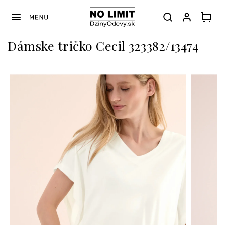
Prejsť
na
obsah
Dámske tričko Cecil 323382/13474