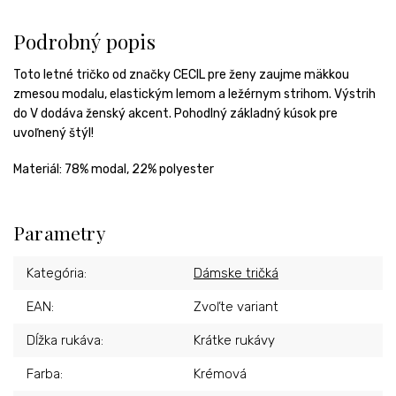
Podrobný popis
Toto letné tričko od značky CECIL pre ženy zaujme mäkkou
zmesou modalu, elastickým lemom a ležérnym strihom. Výstrih
do V dodáva ženský akcent. Pohodlný základný kúsok pre
uvoľnený štýl!
Materiál:
78% modal, 22% polyester
Parametry
Kategória
:
Dámske tričká
EAN
:
Zvoľte variant
Dĺžka rukáva
:
Krátke rukávy
Farba
:
Krémová