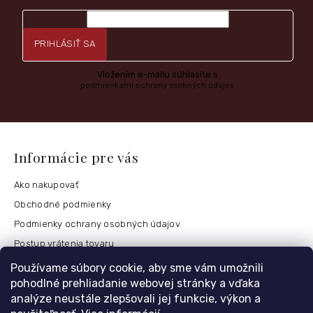
PRIHLÁSIŤ SA
Vložením e-mailu súhlasíte s
podmienkami ochrany osobných údajov
Informácie pre vás
Ako nakupovať
Obchodné podmienky
Podmienky ochrany osobných údajov
Postup vrátenia tovaru
Česko
Používame súbory cookie, aby sme vám umožnili
pohodlné prehliadanie webovej stránky a vďaka
analýze neustále zlepšovali jej funkcie, výkon a