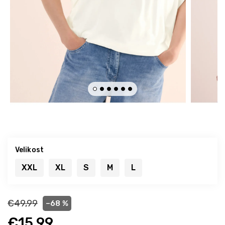
Velikost
XXL
XL
S
M
L
€49,99
–68 %
€15,99