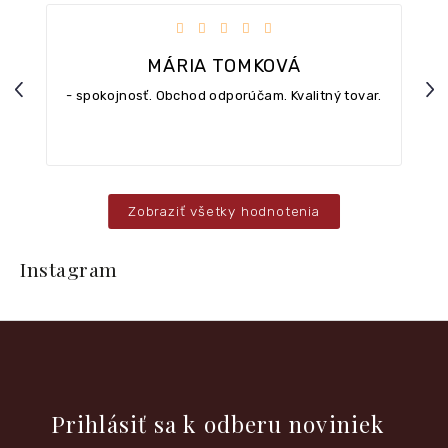
iezdičiek.
Hodnotenie obchodu je 5 z 5 hviezdičiek.
MÁRIA TOMKOVÁ
Previous
Nex
- spokojnosť. Obchod odporúčam. Kvalitný tovar.
Zobraziť všetky hodnotenia
Z
á
Instagram
p
ä
t
i
e
Vložte svoj e-mail a my Vám budeme zasielať informácie o
nových produktoch na našom e-shope.
Prihlásiť sa k odberu noviniek