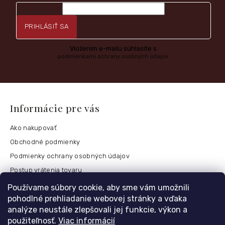
PRIHLÁSIŤ SA
Vložením e-mailu súhlasíte s
podmienkami ochrany osobných údajov
Informácie pre vás
Ako nakupovať
Obchodné podmienky
Podmienky ochrany osobných údajov
Postup vrátenia tovaru
Česko
Používame súbory cookie, aby sme vám umožnili
pohodlné prehliadanie webovej stránky a vďaka
analýze neustále zlepšovali jej funkcie, výkon a
použiteľnosť.
Viac informácií
Môj účet