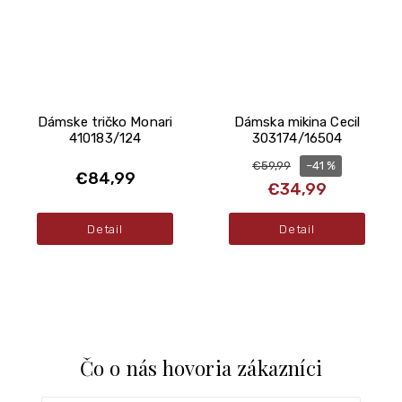
Dámske tričko Monari
Dámska mikina Cecil
410183/124
303174/16504
–41 %
€59,99
€84,99
€34,99
Detail
Detail
Čo o nás hovoria zákazníci