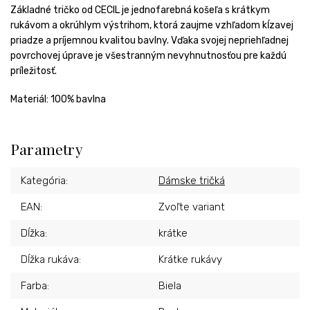
Základné tričko od CECIL je jednofarebná košeľa s krátkym
rukávom a okrúhlym výstrihom, ktorá zaujme vzhľadom kĺzavej
priadze a príjemnou kvalitou bavlny. Vďaka svojej nepriehľadnej
povrchovej úprave je všestranným nevyhnutnosťou pre každú
príležitosť.
Materiál: 100% bavlna
Parametry
Kategória
:
Dámske tričká
EAN
:
Zvoľte variant
Dĺžka
:
krátke
Dĺžka rukáva
:
Krátke rukávy
Farba
:
Biela