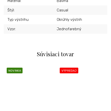
Materiál
:
Bavlna
Štýl
:
Casual
Typ výstrihu
:
Okrúhly výstrih
Vzor
:
Jednofarebný
Súvisiaci tovar
NOVINKA
VÝPREDAJ