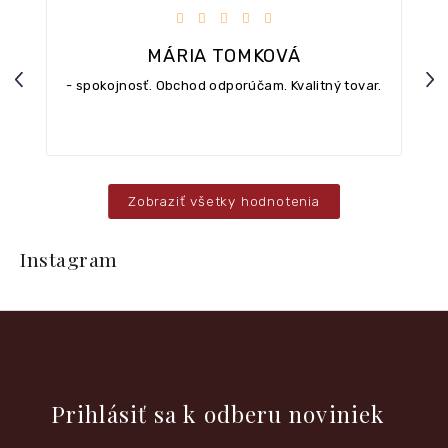
iezdičiek.
Hodnotenie obchodu je 5 z 5 hviezdičiek.
MÁRIA TOMKOVÁ
Previous
Nex
- spokojnosť. Obchod odporúčam. Kvalitný tovar.
Zobraziť všetky hodnotenia
Z
á
Instagram
p
ä
t
i
e
Vložte svoj e-mail a my Vám budeme zasielať informácie o
nových produktoch na našom e-shope.
Prihlásiť sa k odberu noviniek