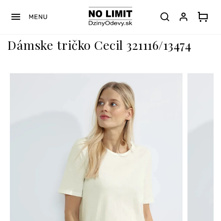
Prejsť
na
obsah
Dámske tričko Cecil 321116/13474