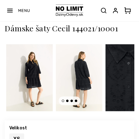
Prejsť
na
obsah
Dámske šaty Cecil 144021/10001
Velikost
XS