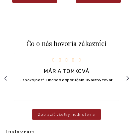
Čo o nás hovoria zákazníci
iezdičiek.
Hodnotenie obchodu je 5 z 5 hviezdičiek.
MÁRIA TOMKOVÁ
Previous
Nex
- spokojnosť. Obchod odporúčam. Kvalitný tovar.
Zobraziť všetky hodnotenia
Z
á
Instagram