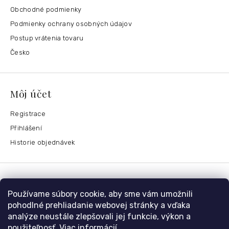
Obchodné podmienky
Podmienky ochrany osobných údajov
Postup vrátenia tovaru
Česko
Môj účet
Registrace
Přihlášení
Historie objednávek
Kontaktujte nás
Používame súbory cookie, aby sme vám umožnili
nolimit
@
dzinyodevy.cz
pohodlné prehliadanie webovej stránky a vďaka
analýze neustále zlepšovali jej funkcie, výkon a
+420 731 990 591
použiteľnosť.
Viac informácií