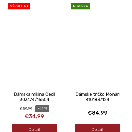
VÝPREDAJ
NOVINKA
Dámska mikina Cecil
Dámske tričko Monari
303174/16504
410183/124
–41 %
€59,99
€84,99
€34,99
Detail
Detail