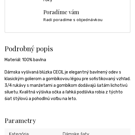
Poradíme vám
Radi poradíme s objednávkou
Podrobný popis
Materiál:
100% bavlna
Dámska vyšívaná blúzka CECIL je elegantný bavlnený odev s
klasickým golierom a gombíkovou légou pre sofistikovaný vzhľad.
3/4 rukávy s manžetami a gombíkom dodávajú šatám lichotivú
siluetu. Kvalitná výšivka očka a ľahká podšívka robia z týchto
šiat štýlovú a pohodlnú voľbu na leto.
Parametry
Kategória
:
Dámske šaty