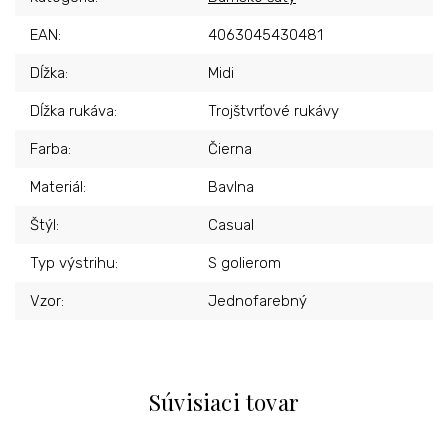
EAN
:
4063045430481
Dĺžka
:
Midi
Dĺžka rukáva
:
Trojštvrťové rukávy
Farba
:
Čierna
Materiál
:
Bavlna
Štýl
:
Casual
Typ výstrihu
:
S golierom
Vzor
:
Jednofarebný
Súvisiaci tovar