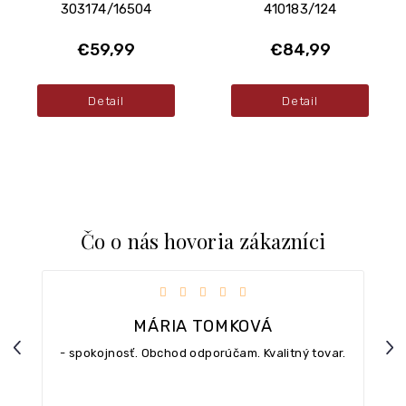
303174/16504
410183/124
€59,99
€84,99
Detail
Detail
Čo o nás hovoria zákazníci
iezdičiek.
Hodnotenie obchodu je 5 z 5 hviezdičiek.
MÁRIA TOMKOVÁ
Previous
Nex
- spokojnosť. Obchod odporúčam. Kvalitný tovar.