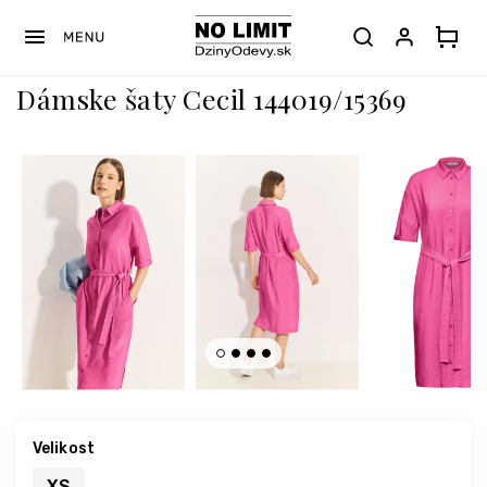
Prejsť
na
obsah
Dámske šaty Cecil 144019/15369
Velikost
XS