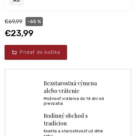
€69,99
–65 %
€23,99
Pridať do košíka
Bezstarostná výmena
alebo vrátenie
Možnosť vrátenia do 14 dní od
prevzatia
Rodinný obchod s
tradíciou
Kvalita a starostlivosť už dlhé
roky