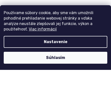
Kontaktujte nás
Používame súbory cookie, aby sme vám umožnili
nolimit
@
dzinyodevy.cz
pohodlné prehliadanie webovej stránky a vďaka
analýze neustále zlepšovali jej funkcie, výkon a
+420 731 990 591
použiteľnosť.
Viac informácií
Facebook
Nastavenie
Platební metody
Súhlasím
Copyright 2026
dzinyodevy.sk
. Všetky práva vyhradené.
Design
Shoptak.cz
| Platforma
Shoptet