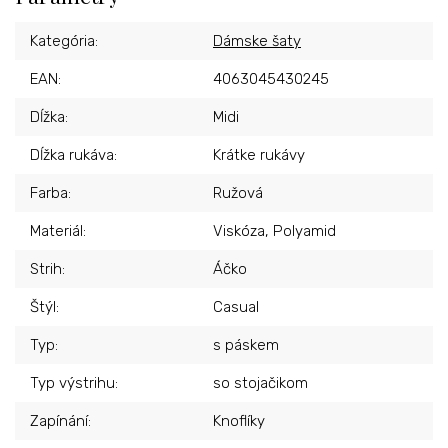
Kategória
:
Dámske šaty
EAN
:
4063045430245
Dĺžka
:
Midi
Dĺžka rukáva
:
Krátke rukávy
Farba
:
Ružová
Materiál
:
Viskóza, Polyamid
Strih
:
Áčko
Štýl
:
Casual
Typ
:
s páskem
Typ výstrihu
:
so stojačikom
Zapínání
:
Knoflíky