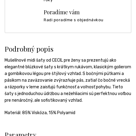
Poradíme vám
Radi poradíme s objednávkou
Podrobný popis
Mušelínové midi šaty od CECIL pre ženy sa prezentujú ako
elegantné blúzkové šaty s krátkym rukávom, klasickým golierom
a gombíkovou légou pre štýlový vzhľad. S bočnými pútkami a
pásikom na zaväzovanie zvýrazňuje pás, zatiaľ čo bočné vrecká
a rázporky v leme zaisťujú funkčnosť a voľnosť pohybu. Tieto
šaty s jednoduchou údržbou a nežehliacimi sú perfektnou voľbou
pre nenáročný, ale sofistikovaný vzhľad.
Materiál:
85% Viskóza, 15% Polyamid
Parametry