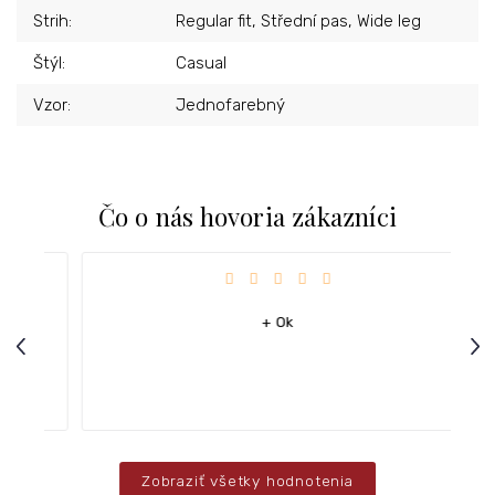
Strih
:
Regular fit, Střední pas, Wide leg
Štýl
:
Casual
Vzor
:
Jednofarebný
Čo o nás hovoria zákazníci
iezdičiek.
Hodnotenie obchodu je 4 z 5 hviezdičiek.
+ Ok
Previous
Nex
Zobraziť všetky hodnotenia