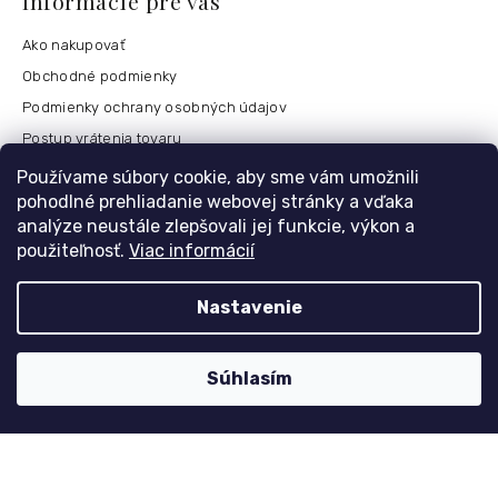
Informácie pre vás
Ako nakupovať
Obchodné podmienky
Podmienky ochrany osobných údajov
Postup vrátenia tovaru
Česko
Používame súbory cookie, aby sme vám umožnili
pohodlné prehliadanie webovej stránky a vďaka
analýze neustále zlepšovali jej funkcie, výkon a
použiteľnosť.
Viac informácií
Môj účet
Registrace
Nastavenie
Přihlášení
Historie objednávek
Súhlasím
Kontaktujte nás