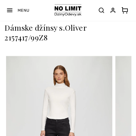
Prejsť
na
obsah
Dámske džínsy s.Oliver
2157417/99Z8