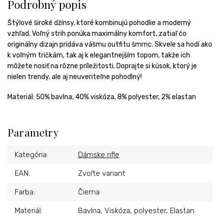
Podrobný popis
Štýlové široké džínsy, ktoré kombinujú pohodlie a moderný
vzhľad. Voľný strih ponúka maximálny komfort, zatiaľ čo
originálny dizajn pridáva vášmu outfitu šmrnc. Skvele sa hodí ako
k voľným tričkám, tak aj k elegantnejším topom, takže ich
môžete nosiť na rôzne príležitosti. Doprajte si kúsok, ktorý je
nielen trendy, ale aj neuveriteľne pohodlný!
Materiál:
50% bavlna, 40% viskóza, 8% polyester, 2% elastan
Parametry
Kategória
:
Dámske rifle
EAN
:
Zvoľte variant
Farba
:
Čierna
Materiál
:
Bavlna, Viskóza, polyester, Elastan