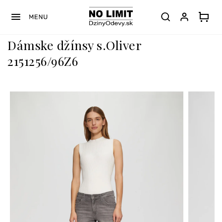
Prejsť
na
obsah
Dámske džínsy s.Oliver
2151256/96Z6