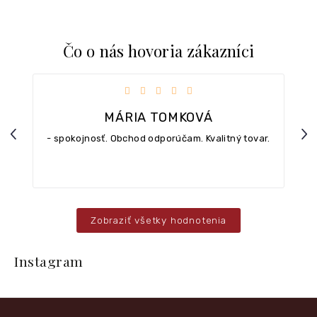
Čo o nás hovoria zákazníci
iezdičiek.
Hodnotenie obchodu je 5 z 5 hviezdičiek.
MÁRIA TOMKOVÁ
Previous
Nex
- spokojnosť. Obchod odporúčam. Kvalitný tovar.
Zobraziť všetky hodnotenia
Z
á
Instagram
p
ä
t