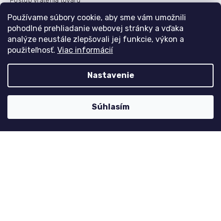
Postup vrátenia tovaru
Česko
Používame súbory cookie, aby sme vám umožnili
pohodlné prehliadanie webovej stránky a vďaka
analýze neustále zlepšovali jej funkcie, výkon a
použiteľnosť.
Viac informácií
Môj účet
Registrace
Nastavenie
Přihlášení
Historie objednávek
Súhlasím
Kontaktujte nás
nolimit
@
dzinyodevy.cz
+420 731 990 591
Facebook