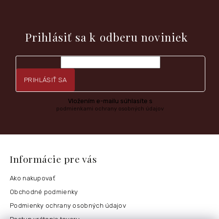
i
e
Vložte svoj e-mail a my Vám budeme zasielať informácie o
nových produktoch na našom e-shope.
Prihlásiť sa k odberu noviniek
PRIHLÁSIŤ SA
Vložením e-mailu súhlasíte s
podmienkami ochrany osobných údajov
Informácie pre vás
Ako nakupovať
Obchodné podmienky
Podmienky ochrany osobných údajov