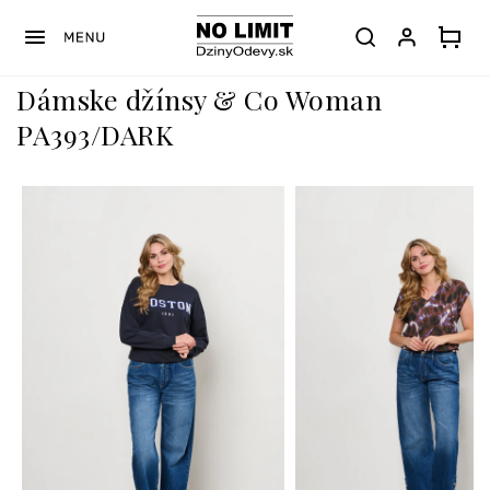
Prejsť
na
obsah
Dámske džínsy & Co Woman
PA393/DARK