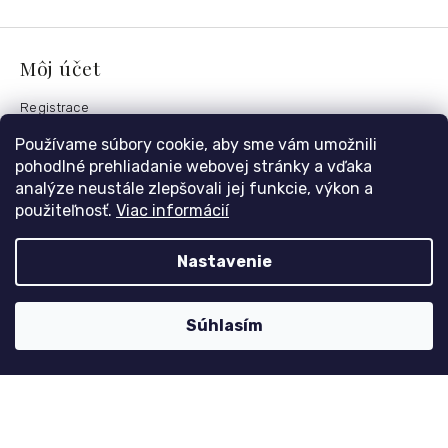
Môj účet
Registrace
Přihlášení
Používame súbory cookie, aby sme vám umožnili
Historie objednávek
pohodlné prehliadanie webovej stránky a vďaka
analýze neustále zlepšovali jej funkcie, výkon a
použiteľnosť.
Viac informácií
Kontaktujte nás
Nastavenie
nolimit
@
dzinyodevy.cz
+420 731 990 591
Súhlasím
Facebook
Platební metody