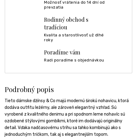
Možnosť vrátenia do 14 dní od
prevzatia
Rodinný obchod s
tradíciou
Kvalita a starostlivosť už dlhé
roky
Poradíme vám
Radi poradíme s objednávkou
Podrobný popis
Tieto dámske džínsy & Co majú modernú širokú nohavicu, ktorá
dodáva outfitu ležérny, ale zároveň elegantný vzhľad. Sú
vyrobené z kvalitného denimu a pri spodnom leme nohavíc sú
ozdobené štýlovými gombíkmi, ktoré im dodávajú originálny
detail. Vďaka nadčasovému strihu sa ľahko kombinujú ako s
jednoduchým tričkom, tak aj s elegantnejším topom.