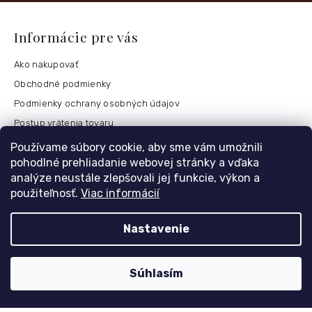
Informácie pre vás
Ako nakupovať
Obchodné podmienky
Podmienky ochrany osobných údajov
Postup vrátenia tovaru
Česko
Používame súbory cookie, aby sme vám umožnili
pohodlné prehliadanie webovej stránky a vďaka
analýze neustále zlepšovali jej funkcie, výkon a
použiteľnosť.
Viac informácií
Môj účet
Registrace
Nastavenie
Přihlášení
Historie objednávek
Súhlasím