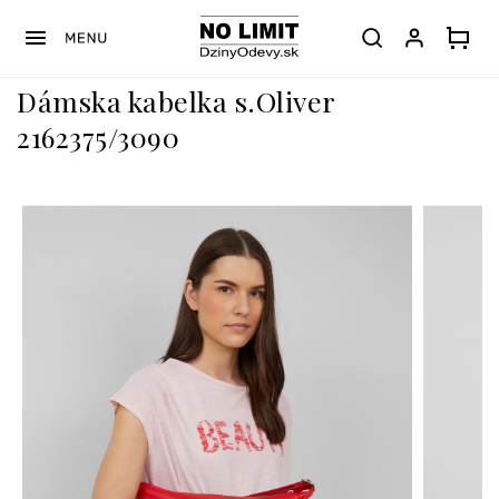
Prejsť
na
obsah
Dámska kabelka s.Oliver
2162375/3090