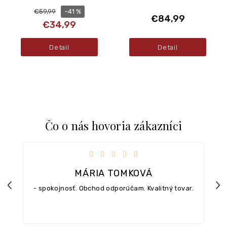
–41 %
€59,99
€84,99
€34,99
Detail
Detail
Čo o nás hovoria zákazníci
iezdičiek.
Hodnotenie obchodu je 5 z 5 hviezdičiek.
MÁRIA TOMKOVÁ
Previous
Nex
- spokojnosť. Obchod odporúčam. Kvalitný tovar.