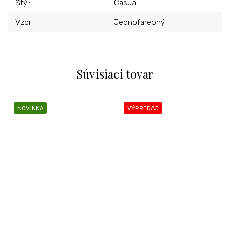
Štýl
:
Casual
Vzor
:
Jednofarebný
Súvisiaci tovar
NOVINKA
VÝPREDAJ