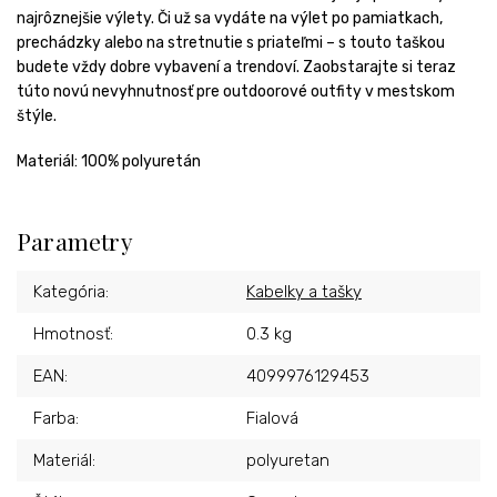
najrôznejšie výlety. Či už sa vydáte na výlet po pamiatkach,
prechádzky alebo na stretnutie s priateľmi – s touto taškou
budete vždy dobre vybavení a trendoví. Zaobstarajte si teraz
túto novú nevyhnutnosť pre outdoorové outfity v mestskom
štýle.
Materiál: 100% polyuretán
Parametry
Kategória
:
Kabelky a tašky
Hmotnosť
:
0.3 kg
EAN
:
4099976129453
Farba
:
Fialová
Materiál
:
polyuretan