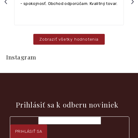
Previous
Nex
- spokojnosť. Obchod odporúčam. Kvalitný tovar.
Zobraziť všetky hodnotenia
Z
á
Instagram
p
ä
t
i
e
Vložte svoj e-mail a my Vám budeme zasielať informácie o
nových produktoch na našom e-shope.
Prihlásiť sa k odberu noviniek
PRIHLÁSIŤ SA