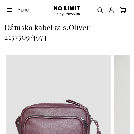
Prejsť
na
obsah
Dámska kabelka s.Oliver
2157509/4974