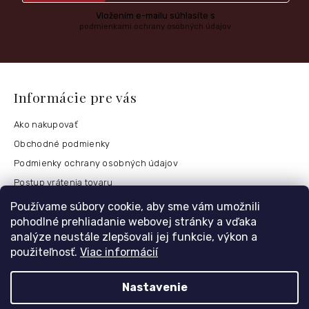
Vložením e-mailu súhlasíte s
podmienkami ochrany osobných údajov
Informácie pre vás
Ako nakupovať
Obchodné podmienky
Podmienky ochrany osobných údajov
Postup vrátenia tovaru
Česko
Používame súbory cookie, aby sme vám umožnili
pohodlné prehliadanie webovej stránky a vďaka
analýze neustále zlepšovali jej funkcie, výkon a
použiteľnosť.
Viac informácií
Môj účet
Registrace
Nastavenie
Přihlášení