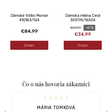
Dámske tričko Monari
Dámska mikina Cecil
410183/124
303174/16504
–41 %
€59,99
€84,99
€34,99
Detail
Detail
Čo o nás hovoria zákazníci
iezdičiek.
Hodnotenie obchodu je 5 z 5 hviezdičiek.
MÁRIA TOMKOVÁ