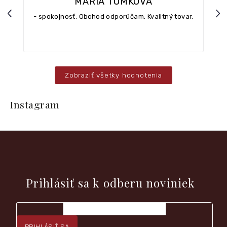
MÁRIA TOMKOVÁ
Previous
Nex
- spokojnosť. Obchod odporúčam. Kvalitný tovar.
Zobraziť všetky hodnotenia
Z
á
Instagram
p
ä
t
i
e
Vložte svoj e-mail a my Vám budeme zasielať informácie o
nových produktoch na našom e-shope.
Prihlásiť sa k odberu noviniek
PRIHLÁSIŤ SA