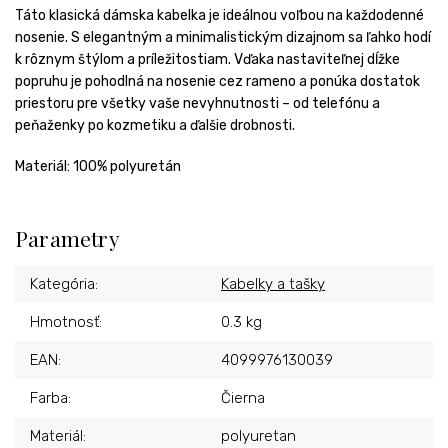
Táto klasická dámska kabelka je ideálnou voľbou na každodenné
nosenie. S elegantným a minimalistickým dizajnom sa ľahko hodí
k rôznym štýlom a príležitostiam. Vďaka nastaviteľnej dĺžke
popruhu je pohodlná na nosenie cez rameno a ponúka dostatok
priestoru pre všetky vaše nevyhnutnosti – od telefónu a
peňaženky po kozmetiku a ďalšie drobnosti.
Materiál: 100% polyuretán
Parametry
Kategória
:
Kabelky a tašky
Hmotnosť
:
0.3 kg
EAN
:
4099976130039
Farba
:
Čierna
Materiál
:
polyuretan