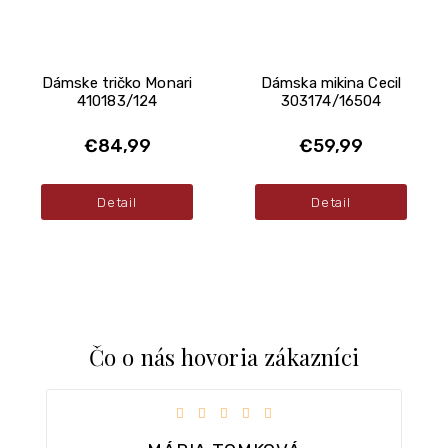
Dámske tričko Monari
Dámska mikina Cecil
410183/124
303174/16504
€84,99
€59,99
Detail
Detail
Čo o nás hovoria zákazníci
iezdičiek.
Hodnotenie obchodu je 5 z 5 hviezdičiek.