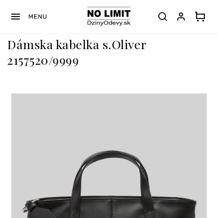
Prejsť
na
obsah
Dámska kabelka s.Oliver
2157520/9999