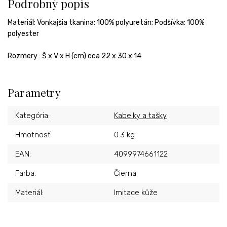
Podrobný popis
Materiál:
Vonkajšia tkanina: 100% polyuretán; Podšívka: 100%
polyester
Rozmery
:
Š x V x H (cm) cca 22 x 30 x 14
Parametry
Kategória
:
Kabelky a tašky
Hmotnosť
:
0.3 kg
EAN
:
4099974661122
Farba
:
Čierna
Materiál
:
Imitace kůže