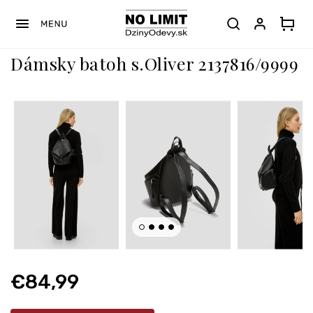
Prejsť
na
obsah
Dámsky batoh s.Oliver 2137816/9999
€84,99