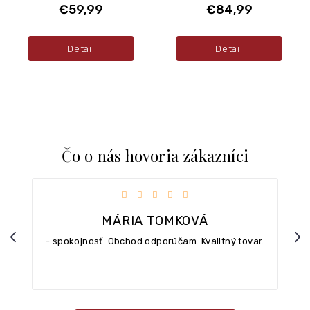
€59,99
€84,99
Detail
Detail
Čo o nás hovoria zákazníci
iezdičiek.
Hodnotenie obchodu je 5 z 5 hviezdičiek.
MÁRIA TOMKOVÁ
Previous
Nex
- spokojnosť. Obchod odporúčam. Kvalitný tovar.