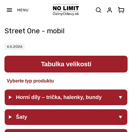
Prejsť
na
obsah
Street One - mobil
6.5.2026
Tabulka velikostí
Vyberte typ produktu
Horní díly – trička, halenky, bundy
▼
Šaty
▼