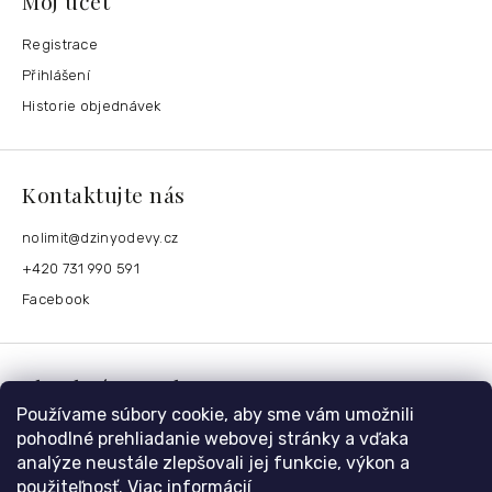
Môj účet
Registrace
Přihlášení
Historie objednávek
Kontaktujte nás
nolimit
@
dzinyodevy.cz
+420 731 990 591
Facebook
Platební metody
Používame súbory cookie, aby sme vám umožnili
pohodlné prehliadanie webovej stránky a vďaka
analýze neustále zlepšovali jej funkcie, výkon a
použiteľnosť.
Viac informácií