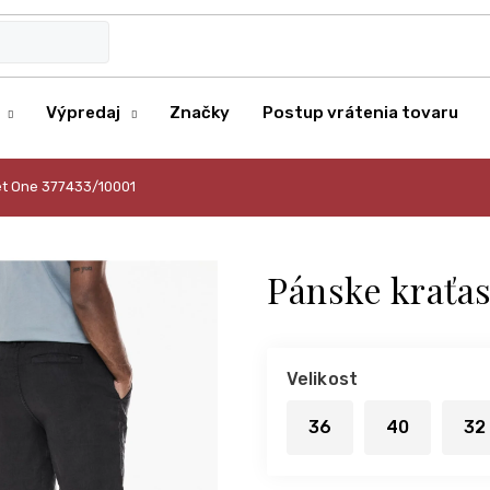
Výpredaj
Značky
Postup vrátenia tovaru
et One 377433/10001
Pánske kraťas
Velikost
36
40
32