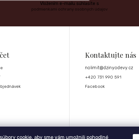
Vložením e-mailu súhlasíte s
podmienkami ochrany osobných údajov
čet
Kontaktujte nás
ce
nolimit
@
dzinyodevy.cz
í
+420 731 990 591
objednávek
Facebook
súbory cookie, aby sme vám umožnili pohodlné