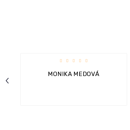
dičiek.
Hodnotenie obchodu je 5 z 5 hviezdičie
MONIKA MEDOVÁ
Previous