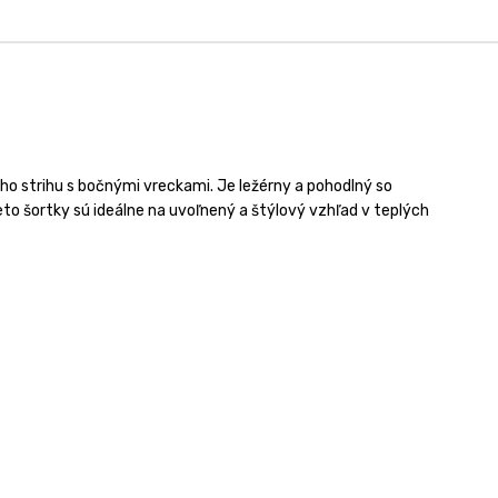
o strihu s bočnými vreckami. Je ležérny a pohodlný so
to šortky sú ideálne na uvoľnený a štýlový vzhľad v teplých