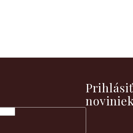
vých produktoch na našom e-shope.
Prihlási
novinie