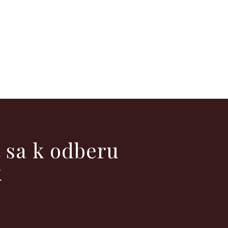
ť sa k odberu
k