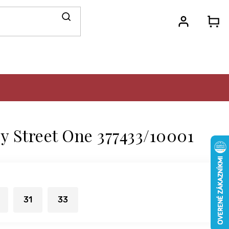
N
KO
y Street One 377433/10001
31
33