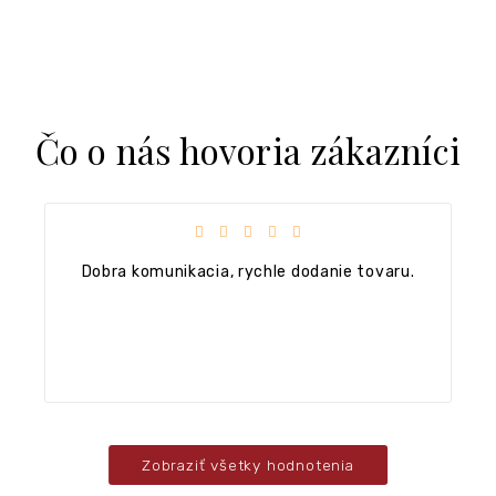
Čo o nás hovoria zákazníci
k.
Hodnotenie obchodu je 5 z 5 hviezdičiek.
Dobra komunikacia, rychle dodanie tovaru.
Zobraziť všetky hodnotenia