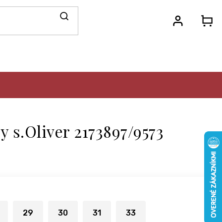
N
KO
y s.Oliver 2173897/9573
29
30
31
33