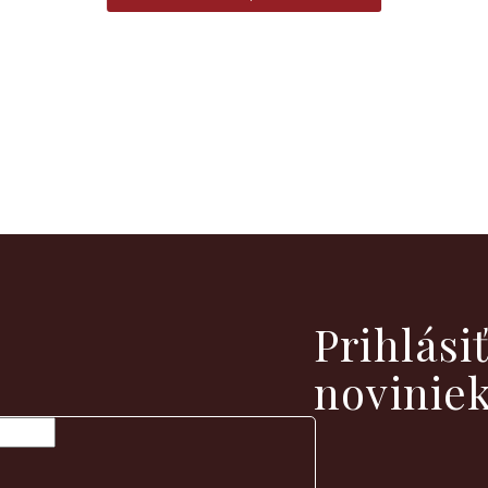
vých produktoch na našom e-shope.
Prihlási
novinie