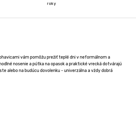
roky
 nohavicami vám pomôžu prežiť teplé dni v neformálnom a
ohodlné nosenie a pútka na opasok a praktické vrecká dotvárajú
te alebo na budúcu dovolenku - univerzálna a vždy dobrá