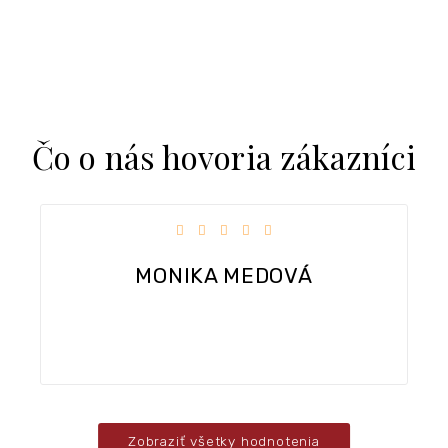
Čo o nás hovoria zákazníci
 5 hviezdičiek.
Hodnotenie obchodu je 5 z 5 hv
Dobra komunikacia, rychle dodanie tovar
Zobraziť všetky hodnotenia