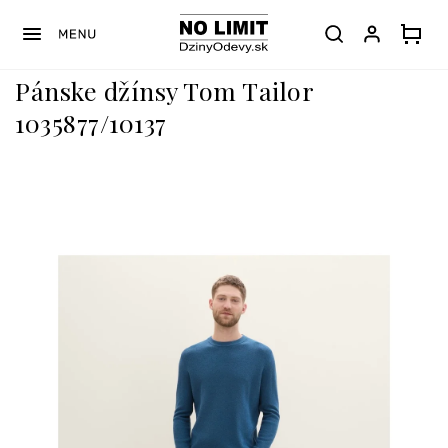
Prejsť
na
obsah
Pánske džínsy Tom Tailor
1035877/10137