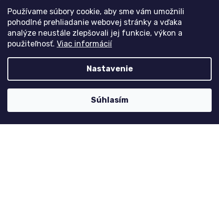
Obchodné podmienky
Používame súbory cookie, aby sme vám umožnili
Podmienky ochrany osobných údajov
pohodlné prehliadanie webovej stránky a vďaka
Postup vrátenia tovaru
analýze neustále zlepšovali jej funkcie, výkon a
použiteľnosť.
Viac informácií
Česko
Nastavenie
Môj účet
Súhlasím
Registrace
Přihlášení
Historie objednávek
Kontaktujte nás
nolimit
@
dzinyodevy.cz
+420 731 990 591
Facebook