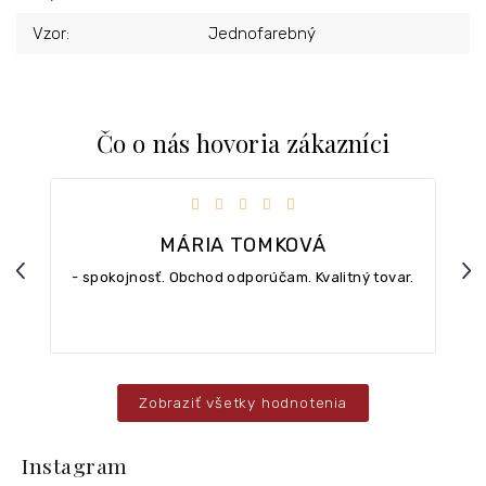
Vzor
:
Jednofarebný
Čo o nás hovoria zákazníci
iezdičiek.
Hodnotenie obchodu je 5 z 5 hviezdičiek.
MÁRIA TOMKOVÁ
Previous
Nex
- spokojnosť. Obchod odporúčam. Kvalitný tovar.
Zobraziť všetky hodnotenia
Z
á
Instagram
p