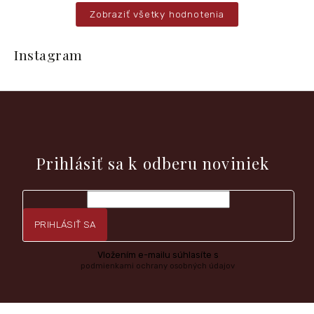
Zobraziť všetky hodnotenia
Z
á
Instagram
p
ä
t
i
e
Vložte svoj e-mail a my Vám budeme zasielať informácie o
nových produktoch na našom e-shope.
Prihlásiť sa k odberu noviniek
PRIHLÁSIŤ SA
Vložením e-mailu súhlasíte s
podmienkami ochrany osobných údajov