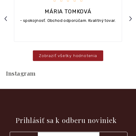
MÁRIA TOMKOVÁ
Previous
Nex
- spokojnosť. Obchod odporúčam. Kvalitný tovar.
Zobraziť všetky hodnotenia
Z
á
Instagram
p
ä
t
i
e
Vložte svoj e-mail a my Vám budeme zasielať informácie o
nových produktoch na našom e-shope.
Prihlásiť sa k odberu noviniek