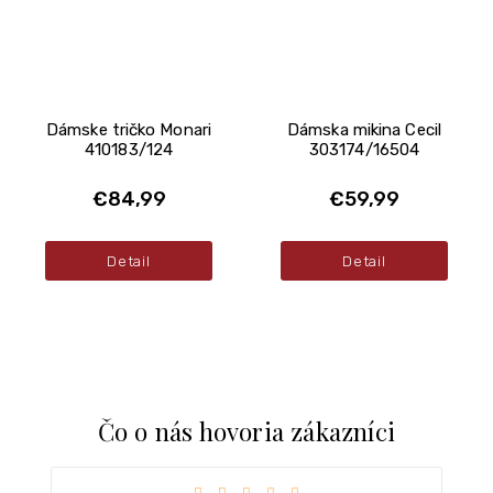
Dámske tričko Monari
Dámska mikina Cecil
410183/124
303174/16504
€84,99
€59,99
Detail
Detail
Čo o nás hovoria zákazníci
iezdičiek.
Hodnotenie obchodu je 5 z 5 hviezdičiek.