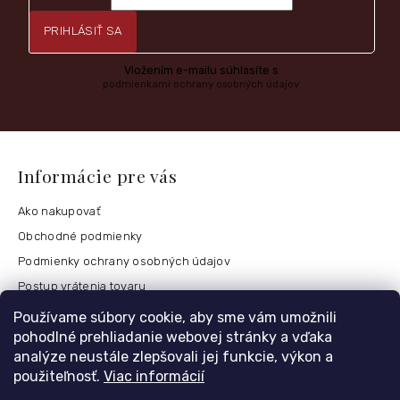
PRIHLÁSIŤ SA
Vložením e-mailu súhlasíte s
podmienkami ochrany osobných údajov
Informácie pre vás
Ako nakupovať
Obchodné podmienky
Podmienky ochrany osobných údajov
Postup vrátenia tovaru
Česko
Používame súbory cookie, aby sme vám umožnili
pohodlné prehliadanie webovej stránky a vďaka
analýze neustále zlepšovali jej funkcie, výkon a
použiteľnosť.
Viac informácií
Môj účet