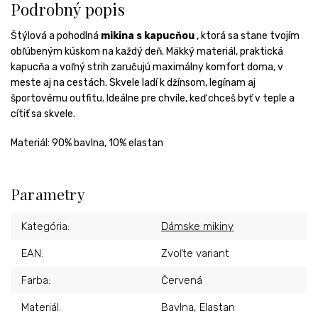
Podrobný popis
Štýlová a pohodlná
mikina s kapucňou
, ktorá sa stane tvojím
obľúbeným kúskom na každý deň. Mäkký materiál, praktická
kapucňa a voľný strih zaručujú maximálny komfort doma, v
meste aj na cestách. Skvele ladí k džínsom, legínam aj
športovému outfitu. Ideálne pre chvíle, keď chceš byť v teple a
cítiť sa skvele.
Materiál:
90% bavlna, 10% elastan
Parametry
Kategória
:
Dámske mikiny
EAN
:
Zvoľte variant
Farba
:
Červená
Materiál
:
Bavlna, Elastan