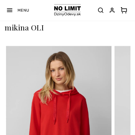
Prejsť
na
obsah
mikina OLI