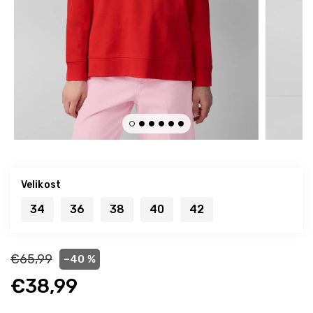
Velikost
34
36
38
40
42
€65,99
–40 %
€38,99