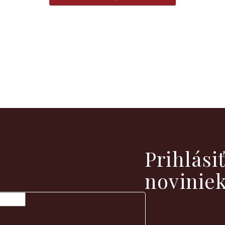
vých produktoch na našom e-shope.
Prihlási
novinie