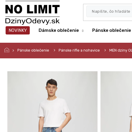
Prejsť
na
obsah
NOVINKY
Dámske oblečenie
Pánske oblečenie
Pánske oblečenie
Pánske rifle a nohavice
MEN dziny OL