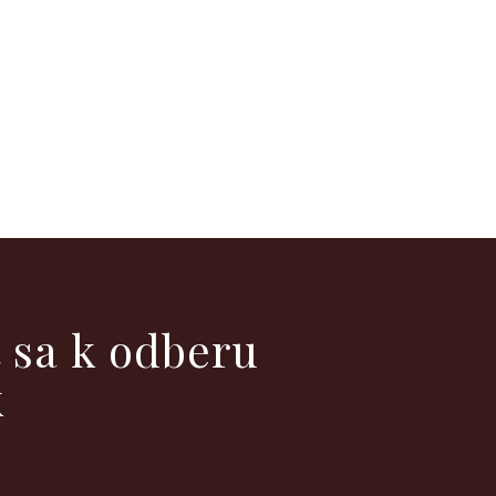
ť sa k odberu
k