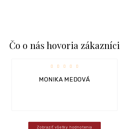
Čo o nás hovoria zákazníci
čiek.
Hodnotenie obchodu je 5 z 5 hviezdičiek
Dobra komunikacia, rychle dodanie tovaru.
Zobraziť všetky hodnotenia