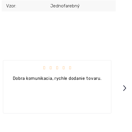
Vzor
:
Jednofarebný
.
Hodnotenie obchodu je 4 z 5 hviezdičiek.
+ Ok
Next