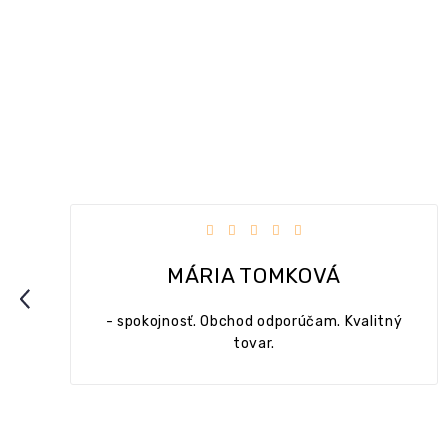
iezdičiek.
Hodnotenie obchodu je 5 z 5 hviezdi
MONIKA MEDOVÁ
Previous
ý