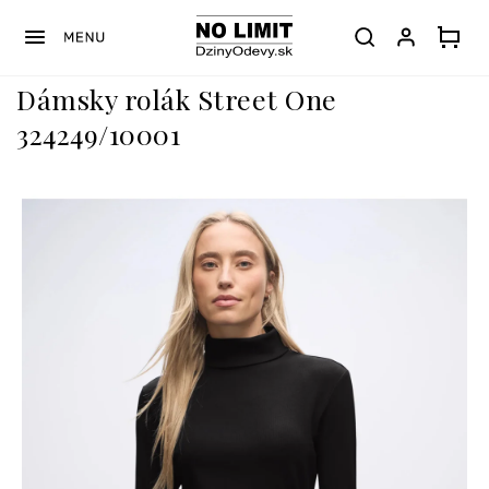
Prejsť
na
obsah
Dámsky rolák Street One
324249/10001