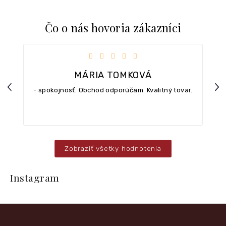
Čo o nás hovoria zákazníci
iezdičiek.
Hodnotenie obchodu je 5 z 5 hviezdičiek.
MÁRIA TOMKOVÁ
Previous
Nex
- spokojnosť. Obchod odporúčam. Kvalitný tovar.
Zobraziť všetky hodnotenia
Z
á
Instagram
p
ä
t
i