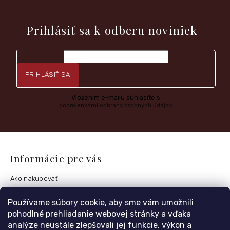
e
Vložte svoj e-mail a my Vám budeme zasielať informácie o
nových produktoch na našom e-shope.
Prihlásiť sa k odberu noviniek
PRIHLÁSIŤ SA
Vložením e-mailu súhlasíte s
podmienkami ochrany osobných údajov
Informácie pre vás
Ako nakupovať
Obchodné podmienky
Používame súbory cookie, aby sme vám umožnili
Podmienky ochrany osobných údajov
pohodlné prehliadanie webovej stránky a vďaka
Postup vrátenia tovaru
analýze neustále zlepšovali jej funkcie, výkon a