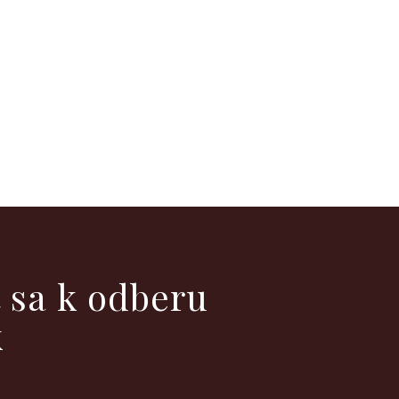
ť sa k odberu
k