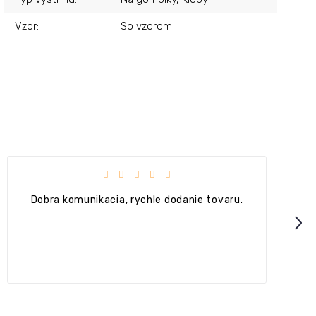
Vzor
:
So vzorom
 hviezdičiek.
Hodnotenie obchodu je 4 z 5 hvie
aru.
+ Ok
Next