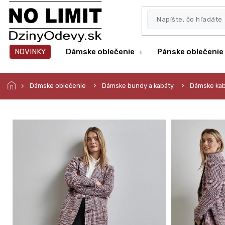
Prejsť
na
obsah
NOVINKY
Dámske oblečenie
Pánske oblečenie
Dámske oblečenie
Dámske bundy a kabáty
Dámske kab