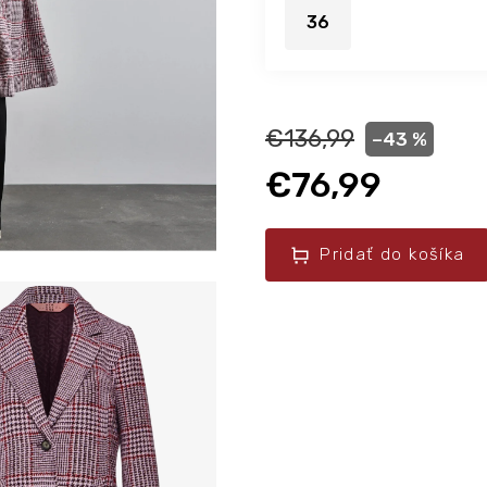
36
€136,99
–43 %
€76,99
Pridať do košíka