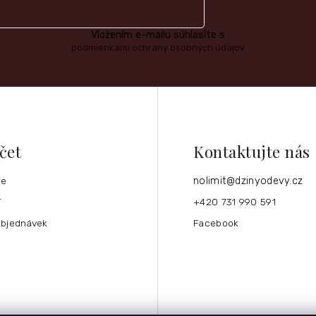
Vložením e-mailu súhlasíte s
podmienkami ochrany osobných údajov
čet
Kontaktujte nás
ce
nolimit
@
dzinyodevy.cz
í
+420 731 990 591
objednávek
Facebook