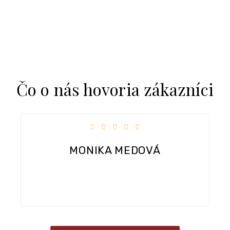
Čo o nás hovoria zákazníci
 z 5 hviezdičiek.
Hodnotenie obchodu je 5 z 5
Dobra komunikacia, rychle dodanie tov