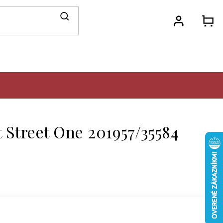
N
KO
Street One 201957/35584