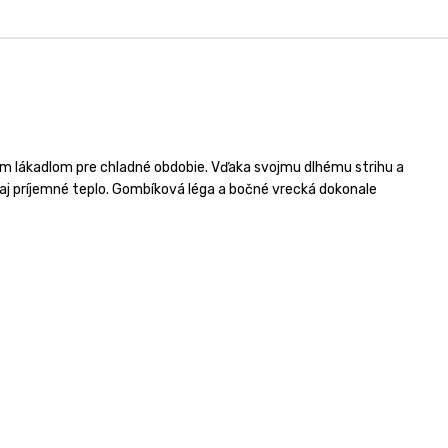
m lákadlom pre chladné obdobie.
Vďaka svojmu dlhému strihu a
j príjemné teplo.
Gombíková léga a bočné vrecká dokonale