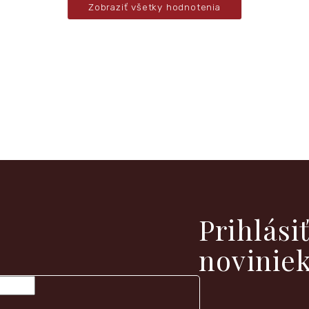
Zobraziť všetky hodnotenia
vých produktoch na našom e-shope.
Prihlási
novinie