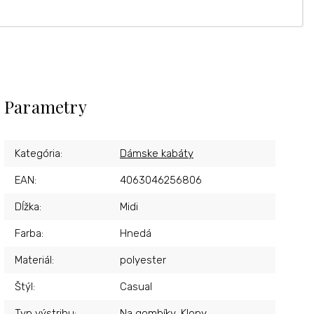
Parametry
Kategória
:
Dámske kabáty
EAN
:
4063046256806
Dĺžka
:
Midi
Farba
:
Hnedá
Materiál
:
polyester
Štýl
:
Casual
Typ výstrihu
:
Na gombíky, Klopy