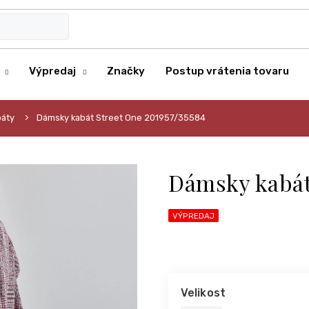
Výpredaj
Značky
Postup vrátenia tovaru
áty
Dámsky kabát Street One 201957/35584
Dámsky kabát 
VÝPREDAJ
Velikost