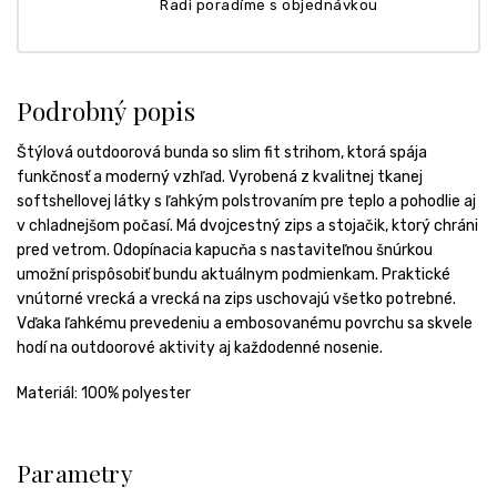
Radi poradíme s objednávkou
Podrobný popis
Štýlová outdoorová bunda so slim fit strihom, ktorá spája
funkčnosť a moderný vzhľad. Vyrobená z kvalitnej tkanej
softshellovej látky s ľahkým polstrovaním pre teplo a pohodlie aj
v chladnejšom počasí. Má dvojcestný zips a stojačik, ktorý chráni
pred vetrom. Odopínacia kapucňa s nastaviteľnou šnúrkou
umožní prispôsobiť bundu aktuálnym podmienkam. Praktické
vnútorné vrecká a vrecká na zips uschovajú všetko potrebné.
Vďaka ľahkému prevedeniu a embosovanému povrchu sa skvele
hodí na outdoorové aktivity aj každodenné nosenie.
Materiál: 100% polyester
Parametry