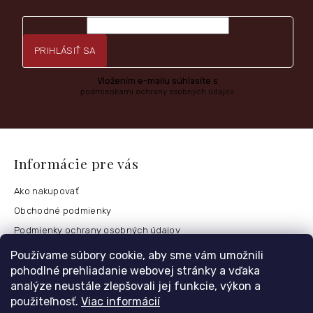
PRIHLÁSIŤ SA
Vložením e-mailu súhlasíte s
podmienkami ochrany osobných údajov
Informácie pre vás
Ako nakupovať
Obchodné podmienky
Podmienky ochrany osobných údajov
Postup vrátenia tovaru
Používame súbory cookie, aby sme vám umožnili
pohodlné prehliadanie webovej stránky a vďaka
Česko
analýze neustále zlepšovali jej funkcie, výkon a
použiteľnosť.
Viac informácií