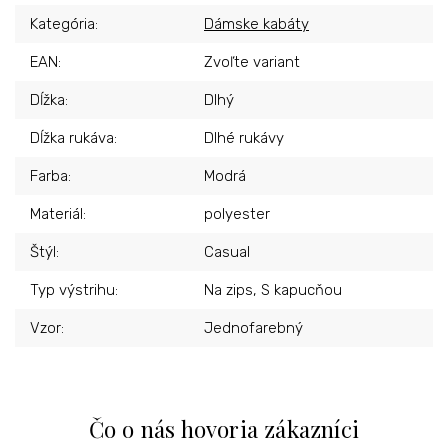
Kategória
:
Dámske kabáty
EAN
:
Zvoľte variant
Dĺžka
:
Dlhý
Dĺžka rukáva
:
Dlhé rukávy
Farba
:
Modrá
Materiál
:
polyester
Štýl
:
Casual
Typ výstrihu
:
Na zips, S kapucňou
Vzor
:
Jednofarebný
Čo o nás hovoria zákazníci