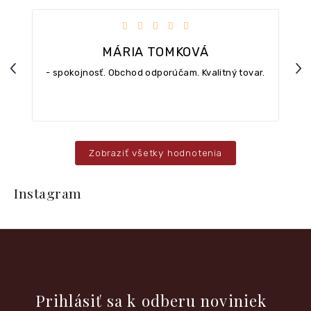
iezdičiek.
Hodnotenie obchodu je 5 z 5 hviezdičiek.
MÁRIA TOMKOVÁ
Previous
Nex
- spokojnosť. Obchod odporúčam. Kvalitný tovar.
Zobraziť všetky hodnotenia
Z
á
Instagram
p
ä
t
i
e
Vložte svoj e-mail a my Vám budeme zasielať informácie o
nových produktoch na našom e-shope.
Prihlásiť sa k odberu noviniek