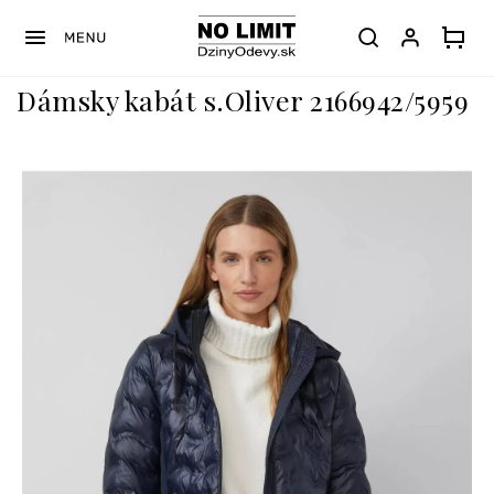
Prejsť
na
obsah
Dámsky kabát s.Oliver 2166942/5959