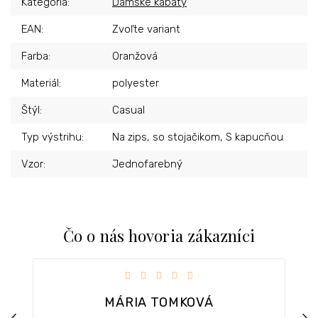
Kategória
:
Dámske kabáty
EAN
:
Zvoľte variant
Farba
:
Oranžová
Materiál
:
polyester
Štýl
:
Casual
Typ výstrihu
:
Na zips, so stojačikom, S kapucňou
Vzor
:
Jednofarebný
Čo o nás hovoria zákazníci
iezdičiek.
Hodnotenie obchodu je 5 z 5 hviezdičiek.
MÁRIA TOMKOVÁ