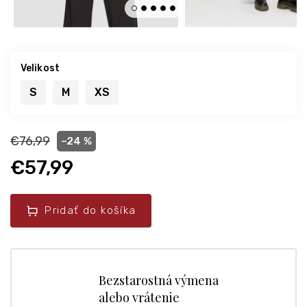
Velikost
S
M
XS
€76,99
–24 %
€57,99
Pridať do košíka
Bezstarostná výmena
alebo vrátenie