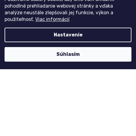
Historie objednávek
pohodlné prehliadanie webovej stránky a vďaka
analýze neustále zlepšovali jej funkcie, výkon a
použiteľnosť.
Viac informácií
Kontaktujte nás
Nastavenie
nolimit
@
dzinyodevy.cz
+420 731 990 591
Súhlasím
Facebook
Platební metody
Copyright 2026
dzinyodevy.sk
. Všetky práva vyhradené.