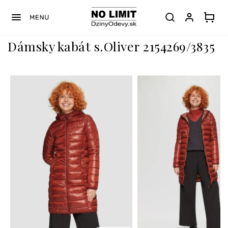
Prejsť
na
obsah
Dámsky kabát s.Oliver 2154269/3835