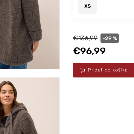
XS
€136,99
–29 %
€96,99
Pridať do košíka