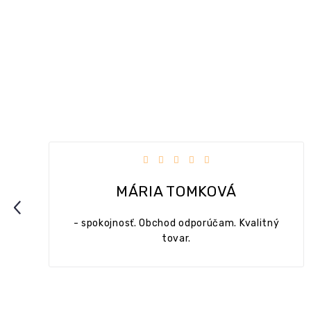
5 hviezdičiek.
Hodnotenie obchodu je 5 z 5 hv
MONIKA MEDOVÁ
Previous
litný