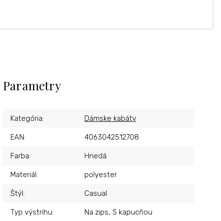
Parametry
Kategória
:
Dámske kabáty
EAN
:
4063042512708
Farba
:
Hnedá
Materiál
:
polyester
Štýl
:
Casual
Typ výstrihu
:
Na zips, S kapucňou