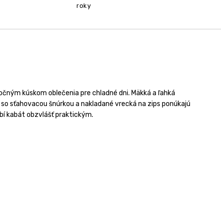
roky
točným kúskom oblečenia pre chladné dni. Mäkká a ľahká
a so sťahovacou šnúrkou a nakladané vrecká na zips ponúkajú
bí kabát obzvlášť praktickým.