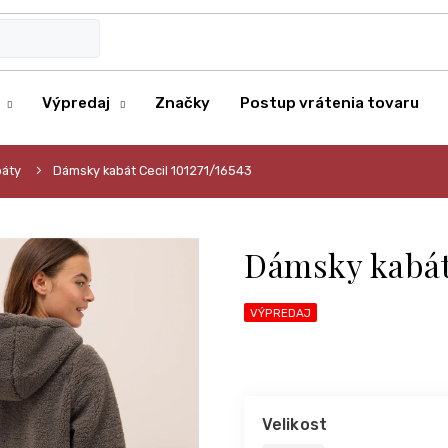
Výpredaj
Značky
Postup vrátenia tovaru
áty
Dámsky kabát Cecil 101271/16543
Dámsky kabát 
VÝPREDAJ
Velikost