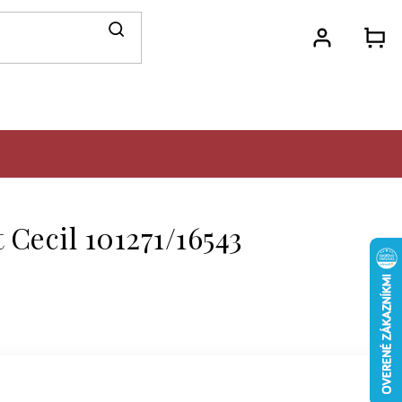
N
KO
Cecil 101271/16543