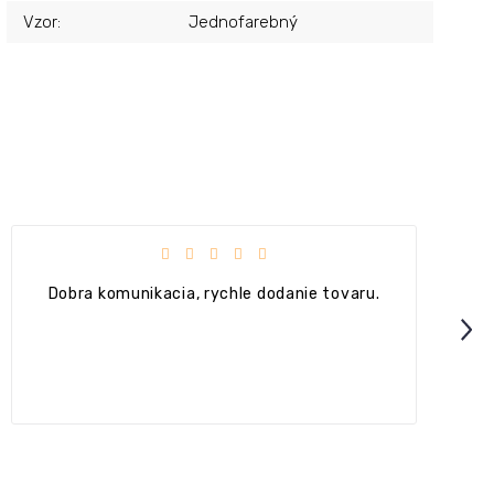
Vzor
:
Jednofarebný
čiek.
Hodnotenie obchodu je 4 z 5 hviezdičiek.
+ Ok
Next