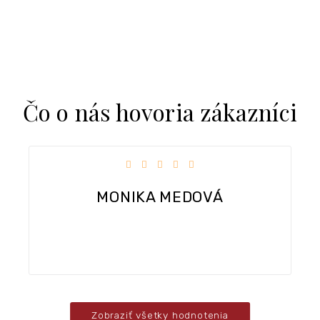
Čo o nás hovoria zákazníci
iezdičiek.
Hodnotenie obchodu je 5 z 5 hviezdi
Dobra komunikacia, rychle dodanie tovaru.
Zobraziť všetky hodnotenia