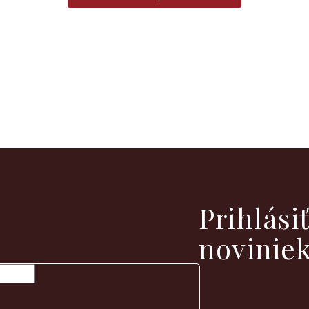
vých produktoch na našom e-shope.
Prihlási
novinie