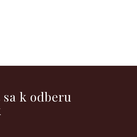
ť sa k odberu
k