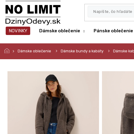
Prejsť
na
obsah
NOVINKY
Dámske oblečenie
Pánske oblečenie
Dámske oblečenie
Dámske bundy a kabáty
Dámske kab