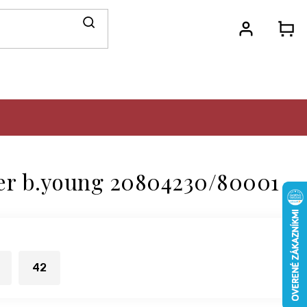
N
KO
er b.young 20804230/80001
42