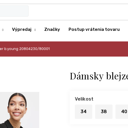
Výpredaj
Značky
Postup vrátenia tovaru
zer b.young 20804230/80001
Dámsky blejz
Velikost
34
38
40