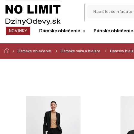
Prejsť
na
obsah
NOVINKY
Dámske oblečenie
Pánske oblečenie
Dámske oblečenie
Dámske saká a blejzre
Dámsky blej