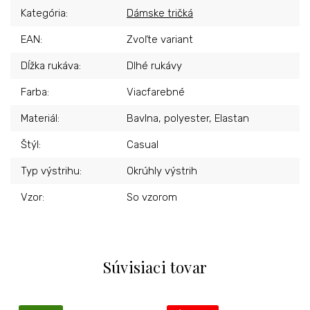
Kategória
:
Dámske tričká
EAN
:
Zvoľte variant
Dĺžka rukáva
:
Dlhé rukávy
Farba
:
Viacfarebné
Materiál
:
Bavlna, polyester, Elastan
Štýl
:
Casual
Typ výstrihu
:
Okrúhly výstrih
Vzor
:
So vzorom
Súvisiaci tovar