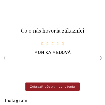
Čo o nás hovoria zákazníci
iezdičiek.
Hodnotenie obchodu je 5 z 5 hviezdičiek.
MONIKA MEDOVÁ
Previous
Nex
ar.
Zobraziť všetky hodnotenia
Z
á
Instagram
p