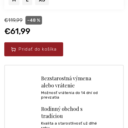
€119,99
–48 %
€61,99
Pridať do košíka
Bezstarostná výmena
alebo vrátenie
Možnosť vrátenia do 14 dní od
prevzatia
Rodinný obchod s
tradíciou
Kvalita a starostlivosť už dlhé
roky