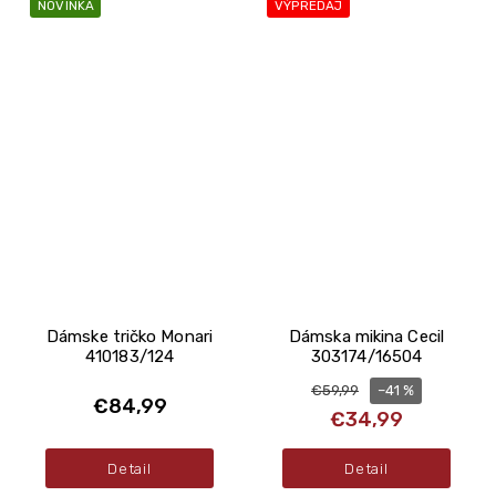
NOVINKA
VÝPREDAJ
Dámske tričko Monari
Dámska mikina Cecil
410183/124
303174/16504
–41 %
€59,99
€84,99
€34,99
Detail
Detail