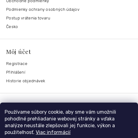
Obchodné podmienky
Podmienky ochrany osobných údajov
Postup vrátenia tovaru
Česko
Môj účet
Registrace
Přihlášení
Historie objednávek
Kontaktujte nás
Používame súbory cookie, aby sme vám umožnili
nolimit
@
dzinyodevy.cz
pohodlné prehliadanie webovej stránky a vďaka
analýze neustále zlepšovali jej funkcie, výkon a
+420 731 990 591
použiteľnosť.
Viac informácií
Facebook