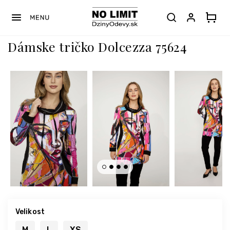
Prejsť
na
obsah
Dámske tričko Dolcezza 75624
Velikost
M
L
XS