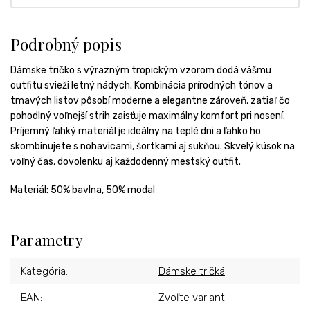
Podrobný popis
Dámske tričko s výrazným tropickým vzorom dodá vášmu
outfitu svieži letný nádych. Kombinácia prírodných tónov a
tmavých listov pôsobí moderne a elegantne zároveň, zatiaľ čo
pohodlný voľnejší strih zaisťuje maximálny komfort pri nosení.
Príjemný ľahký materiál je ideálny na teplé dni a ľahko ho
skombinujete s nohavicami, šortkami aj sukňou. Skvelý kúsok na
voľný čas, dovolenku aj každodenný mestský outfit.
Materiál: 50% bavlna, 50% modal
Parametry
Kategória
:
Dámske tričká
EAN
:
Zvoľte variant