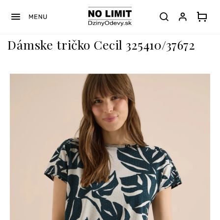
Prejsť
na
obsah
Dámske tričko Cecil 325410/37672