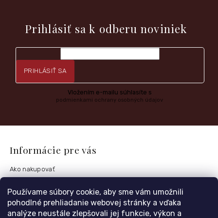
e
Vložte svoj e-mail a my Vám budeme zasielať informácie o
nových produktoch na našom e-shope.
Prihlásiť sa k odberu noviniek
PRIHLÁSIŤ SA
Vložením e-mailu súhlasíte s
podmienkami ochrany osobných údajov
Informácie pre vás
Ako nakupovať
Obchodné podmienky
Používame súbory cookie, aby sme vám umožnili
Podmienky ochrany osobných údajov
pohodlné prehliadanie webovej stránky a vďaka
Postup vrátenia tovaru
analýze neustále zlepšovali jej funkcie, výkon a