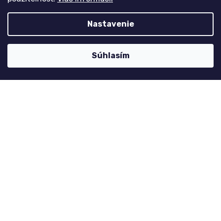
Môj účet
Registrace
Nastavenie
Přihlášení
Historie objednávek
Súhlasím
Kontaktujte nás
nolimit
@
dzinyodevy.cz
+420 731 990 591
Facebook
Platební metody