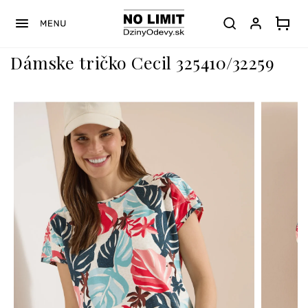
Prejsť
na
obsah
Dámske tričko Cecil 325410/32259