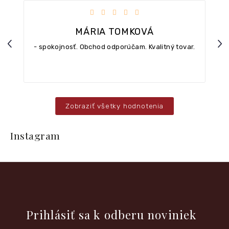
iezdičiek.
Hodnotenie obchodu je 5 z 5 hviezdičiek.
MÁRIA TOMKOVÁ
Previous
Nex
- spokojnosť. Obchod odporúčam. Kvalitný tovar.
Zobraziť všetky hodnotenia
Z
á
Instagram
p
ä
t
i
e
Vložte svoj e-mail a my Vám budeme zasielať informácie o
nových produktoch na našom e-shope.
Prihlásiť sa k odberu noviniek