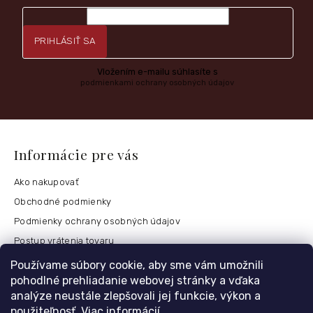
PRIHLÁSIŤ SA
Vložením e-mailu súhlasíte s
podmienkami ochrany osobných údajov
Informácie pre vás
Ako nakupovať
Obchodné podmienky
Podmienky ochrany osobných údajov
Postup vrátenia tovaru
Česko
Používame súbory cookie, aby sme vám umožnili
pohodlné prehliadanie webovej stránky a vďaka
analýze neustále zlepšovali jej funkcie, výkon a
použiteľnosť.
Viac informácií