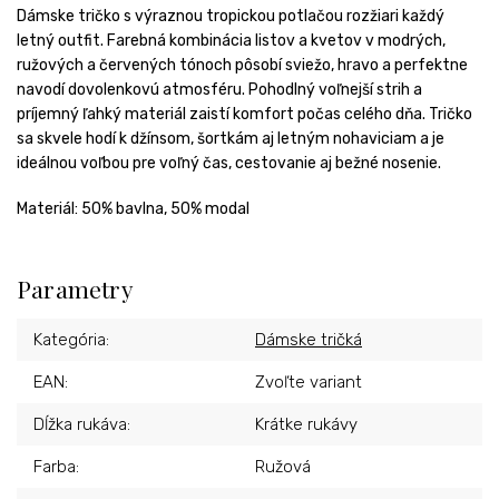
Dámske tričko s výraznou tropickou potlačou rozžiari každý
letný outfit. Farebná kombinácia listov a kvetov v modrých,
ružových a červených tónoch pôsobí sviežo, hravo a perfektne
navodí dovolenkovú atmosféru. Pohodlný voľnejší strih a
príjemný ľahký materiál zaistí komfort počas celého dňa. Tričko
sa skvele hodí k džínsom, šortkám aj letným nohaviciam a je
ideálnou voľbou pre voľný čas, cestovanie aj bežné nosenie.
Materiál: 50% bavlna, 50% modal
Parametry
Kategória
:
Dámske tričká
EAN
:
Zvoľte variant
Dĺžka rukáva
:
Krátke rukávy
Farba
:
Ružová