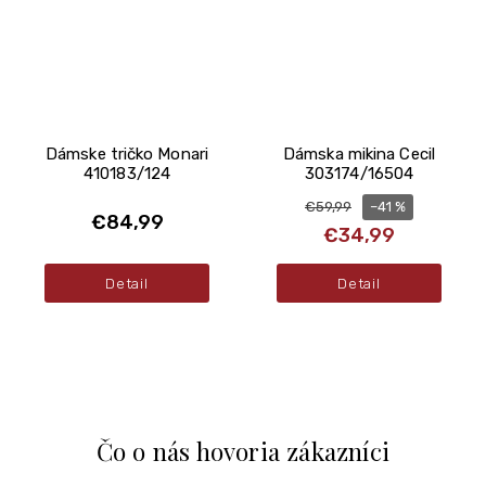
Dámske tričko Monari
Dámska mikina Cecil
410183/124
303174/16504
–41 %
€59,99
€84,99
€34,99
Detail
Detail
Čo o nás hovoria zákazníci