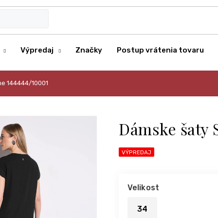
Výpredaj
Značky
Postup vrátenia tovaru
ne 144444/10001
Dámske šaty 
VÝPREDAJ
Velikost
34