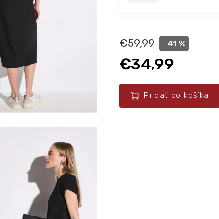
€59,99
–41 %
€34,99
Pridať do košíka