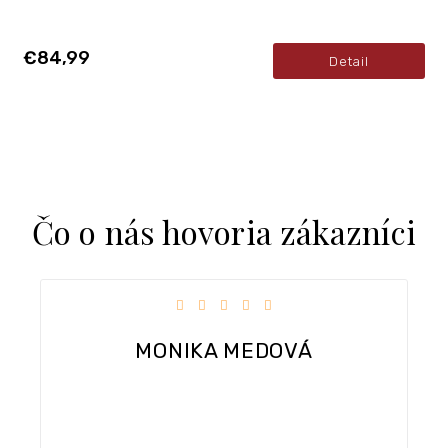
€84,99
Detail
Čo o nás hovoria zákazníci
obchodu je 5 z 5 hviezdičiek.
Hodnotenie obch
Dobra komunikacia, rychle 
MEDOVÁ