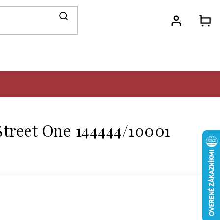
N
KO
Street One 144444/10001