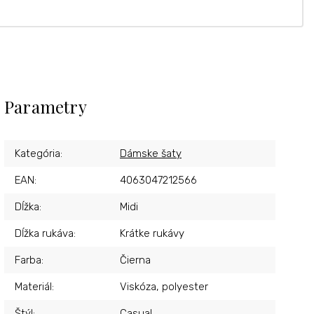
Parametry
Kategória
:
Dámske šaty
EAN
:
4063047212566
Dĺžka
:
Midi
Dĺžka rukáva
:
Krátke rukávy
Farba
:
Čierna
Materiál
:
Viskóza, polyester
Štýl
:
Casual